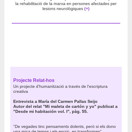
la rehabilitació de la marxa en persones afectades per
lesions neurològiques
(+)
Projecte Relat-hos
Un projecte d'humanització a través de l'escriptura
creativa
Entrevista a
María del Carmen Pallas Seijo
Autor del relat "Mi maleta de cartón y yo" publicat a
"Desde mi habitación vol. I", pàg. 55.
“De vegades tinc pensaments dolents, però si els dono
una mica de temps i els escric, es transformen”