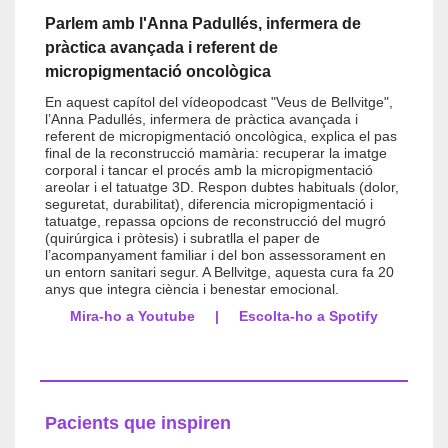
Parlem amb
l'Anna Padullés, infermera de
pràctica avançada i referent de
micropigmentació oncològica
En aquest capítol del vídeopodcast "Veus de Bellvitge",
l’Anna Padullés, infermera de pràctica avançada i
referent de micropigmentació oncològica, explica el pas
final de la reconstrucció mamària: recuperar la imatge
corporal i tancar el procés amb la micropigmentació
areolar i el tatuatge 3D. Respon dubtes habituals (dolor,
seguretat, durabilitat), diferencia micropigmentació i
tatuatge, repassa opcions de reconstrucció del mugró
(quirúrgica i pròtesis) i subratlla el paper de
l’acompanyament familiar i del bon assessorament en
un entorn sanitari segur. A Bellvitge, aquesta cura fa 20
anys que integra ciència i benestar emocional.
Mira-ho a Youtube
|
Escolta-ho a Spotify
Pacients que inspiren