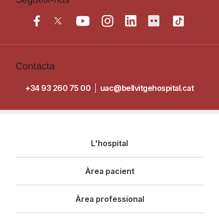
Contacta
+34 93 260 75 00
|
uac@bellvitgehospital.cat
Navegació
L'hospital
principal
Àrea pacient
Àrea professional