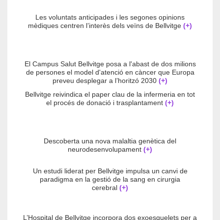
Les voluntats anticipades i les segones opinions
mèdiques centren l’interès dels veïns de Bellvitge
(+)
El Campus Salut Bellvitge posa a l'abast de dos milions
de persones el model d'atenció en càncer que Europa
preveu desplegar a l’horitzó 2030
(+)
Bellvitge reivindica el paper clau de la infermeria en tot
el procés de donació i trasplantament
(+)
Descoberta una nova malaltia genètica del
neurodesenvolupament
(+)
Un estudi liderat per Bellvitge impulsa un canvi de
paradigma en la gestió de la sang en cirurgia
cerebral
(+)
L’Hospital de Bellvitge incorpora dos exoesquelets per a