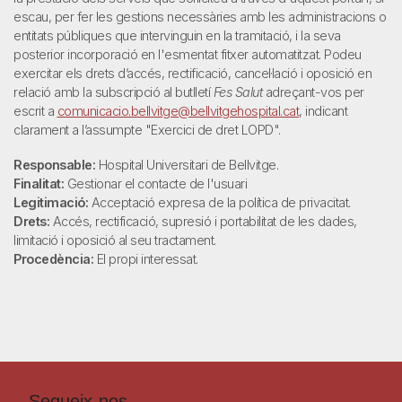
escau, per fer les gestions necessàries amb les administracions o
entitats públiques que intervinguin en la tramitació, i la seva
posterior incorporació en l'esmentat fitxer automatitzat. Podeu
exercitar els drets d’accés, rectificació, cancel·lació i oposició en
relació amb la subscripció al butlletí
Fes Salut
adreçant-vos per
escrit a
comunicacio.bellvitge@bellvitgehospital.cat
, indicant
clarament a l’assumpte "Exercici de dret LOPD".
Responsable:
Hospital Universitari de Bellvitge.
Finalitat:
Gestionar el contacte de l'usuari
Legitimació:
Acceptació expresa de la política de privacitat.
Drets:
Accés, rectificació, supresió i portabilitat de les dades,
limitació i oposició al seu tractament.
Procedència:
El propi interessat.
Segueix-nos