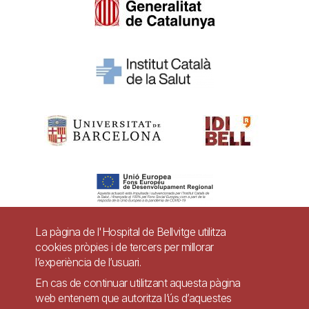
La pàgina de l'Hospital de Bellvitge utilitza
cookies pròpies i de tercers per millorar
Pie
l’experiència de l’usuari.
Contacte
de
En cas de continuar utilitzant aquesta pàgina
Accessibilitat
Avís legal
Ajuda
web entenem que autoritza l’ús d’aquestes