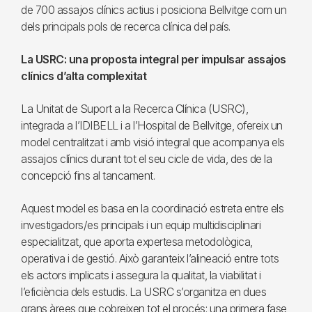
de 700 assajos clínics actius i posiciona Bellvitge com un
dels principals pols de recerca clínica del país.
La USRC: una proposta integral per impulsar assajos
clínics d’alta complexitat
La Unitat de Suport a la Recerca Clínica (USRC),
integrada a l’IDIBELL i a l’Hospital de Bellvitge, ofereix un
model centralitzat i amb visió integral que acompanya els
assajos clínics durant tot el seu cicle de vida, des de la
concepció fins al tancament.
Aquest model es basa en la coordinació estreta entre els
investigadors/es principals i un equip multidisciplinari
especialitzat, que aporta expertesa metodològica,
operativa i de gestió. Això garanteix l’alineació entre tots
els actors implicats i assegura la qualitat, la viabilitat i
l’eficiència dels estudis. La USRC s’organitza en dues
grans àrees que cobreixen tot el procés: una primera fase