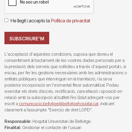
He llegit i accepto la
Política de privacitat
SUBSCRIURE'M
L'acceptació d'aquestes condicions, suposa que doneu el
consentiment al tractament de les vostres dades personals per a
la prestació dels serveis que sol·liciteu a través d'aquest portal i, si
escau, per fer les gestions necessàries amb les administracions o
entitats públiques que intervinguin en la tramitació, i la seva
posterior incorporació en l'esmentat fitxer automatitzat. Podeu
exercitar els drets d’accés, rectificació, cancel·lació i oposició en
relació amb la subscripció al butlletí
Fes Salut
adreçant-vos per
escrit a
comunicacio.bellvitge@bellvitgehospital.cat
, indicant
clarament a l’assumpte "Exercici de dret LOPD".
Responsable:
Hospital Universitari de Bellvitge.
Finalitat:
Gestionar el contacte de l'usuari