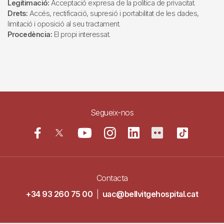
Legitimació:
Acceptació expresa de la política de privacitat.
Drets:
Accés, rectificació, supresió i portabilitat de les dades,
limitació i oposició al seu tractament.
Procedència:
El propi interessat.
Segueix-nos
Contacta
+34 93 260 75 00
|
uac@bellvitgehospital.cat