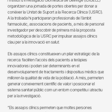
l’Institut d’Investigació Biomèdica de Bellvitge (IDIBELL)
organitzen una jornada de portes obertes per donar a
conèixer la Unitat de Suport a la Recerca Clínica (USRC).
A la trobada hi participaran professionals de l’àmbit
farmacèutic, associacions de pacients, a més de personal
investigador per descobrir de primera mà la proposta
metodològica de la USRC per impulsar assajos clínics
clau per a la innovació en salut.
Els assajos clínics constitueixen un pilar estratègic de la
recerca: faciliten l’accés dels pacients a teràpies
innovadores i poden ser determinants en el
desenvolupament de tractaments i dispositius mèdics que
milloren la qualitat de vida de la població. A més, permeten
generar coneixement científic de valor i posicionar el
sistema sanitari públic com un entorn competitiu i atractiu
per a la investigació.
“Els assajos clínics permeten que moltes persones