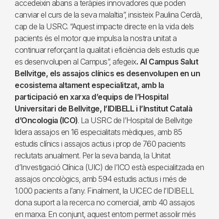
accedeixin abans a teràpies innovadores que poden
canviar el curs de la seva malaltia”, insisteix Paulina Cerdà,
cap de la USRC. “Aquest impacte directe en la vida dels
pacients és el motor que impulsa la nostra unitat a
continuar reforçant la qualitat i eficiència dels estudis que
es desenvolupen al Campus”, afegeix
. Al Campus Salut
Bellvitge, els assajos clínics es desenvolupen en un
ecosistema altament especialitzat, amb la
participació en xarxa d’equips de l’Hospital
Universitari de Bellvitge, l’IDIBELL i l’Institut Català
d’Oncologia (ICO)
. La USRC de l’Hospital de Bellvitge
lidera assajos en 16 especialitats mèdiques, amb 85
estudis clínics i assajos actius i prop de 760 pacients
reclutats anualment. Per la seva banda, la Unitat
d’Investigació Clínica (UIC) de l’ICO està especialitzada en
assajos oncològics, amb 594 estudis actius i més de
1.000 pacients a l’any. Finalment, la UICEC de l’IDIBELL
dona suport a la recerca no comercial, amb 40 assajos
en marxa. En conjunt, aquest entorn permet assolir més