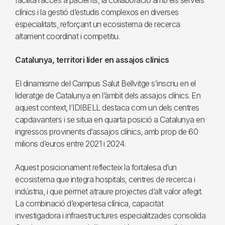
facilita l’accés a pacients, la col·laboració amb els serveis
clínics i la gestió d’estudis complexos en diverses
especialitats, reforçant un ecosistema de recerca
altament coordinat i competitiu.
Catalunya, territori líder en assajos clínics
El dinamisme del Campus Salut Bellvitge s’inscriu en el
lideratge de Catalunya en l’àmbit dels assajos clínics. En
aquest context, l’IDIBELL destaca com un dels centres
capdavanters i se situa en quarta posició a Catalunya en
ingressos provinents d’assajos clínics, amb prop de 60
milions d’euros entre 2021 i 2024.
Aquest posicionament reflecteix la fortalesa d’un
ecosistema que integra hospitals, centres de recerca i
indústria, i que permet atraure projectes d’alt valor afegit.
La combinació d’expertesa clínica, capacitat
investigadora i infraestructures especialitzades consolida