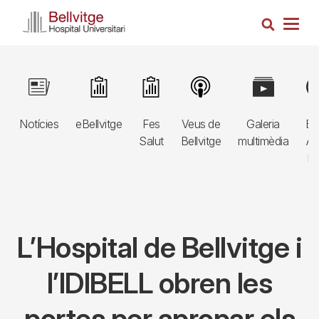
Vés
Cerca
al
Togg
contingut
navig
Navegació
Image
Image
Image
Image
Image
Im
principal
Notícies
eBellvitge
Fes
Veus de
Galeria
Bl
3r
Salut
Bellvitge
multimèdia
Au
nivell
E
L’Hospital de Bellvitge i
l’IDIBELL obren les
portes per apropar els