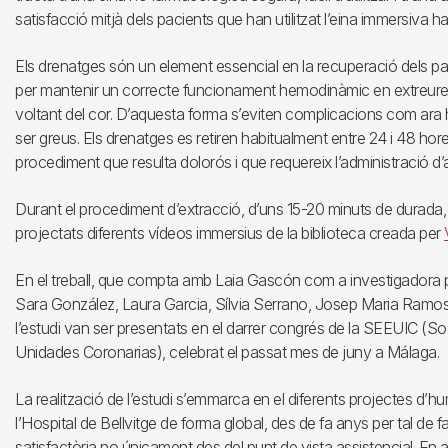
satisfacció mitjà dels pacients que han utilitzat l’eina immersiva ha
Els drenatges són un element essencial en la recuperació dels pa
per mantenir un correcte funcionament hemodinàmic en extreure la 
voltant del cor. D’aquesta forma s’eviten complicacions com ara 
ser greus. Els drenatges es retiren habitualment entre 24 i 48 hor
procediment que resulta dolorós i que requereix l’administració d’
Durant el procediment d’extracció, d’uns 15-20 minuts de durada, 
projectats diferents vídeos immersius de la biblioteca creada per
En el treball, que compta amb Laia Gascón com a investigadora pr
Sara González, Laura Garcia, Sílvia Serrano, Josep Maria Ramos,
l’estudi van ser presentats en el darrer congrés de la SEEUIC (S
Unidades Coronarias), celebrat el passat mes de juny a Málaga.
La realització de l’estudi s’emmarca en el diferents projectes d’hum
l’Hospital de Bellvitge de forma global, des de fa anys per tal de fac
satisfactòria no únicament des del punt de vista assistencial. En 