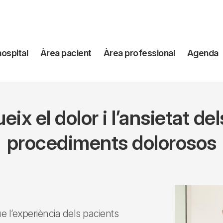
avegación
hospital
Àrea pacient
Àrea professional
Agenda
incipal
ueix el dolor i l’ansietat d
procediments dolorosos
ue l’experiència dels pacients