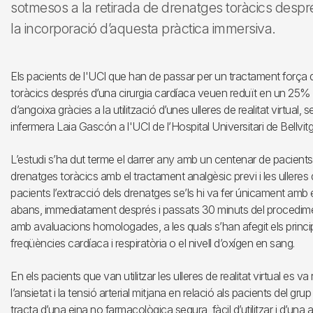
sotmesos a la retirada de drenatges toràcics despr
la incorporació d’aquesta pràctica immersiva.
Els pacients de l'UCI que han de passar per un tractament força 
toràcics després d’una cirurgia cardíaca veuen reduït en un 25% 
d’angoixa gràcies a la utilització d’unes ulleres de realitat virtual, 
infermera Laia Gascón a l'UCI de l’Hospital Universitari de Bellvi
L’estudi s’ha dut terme el darrer any amb un centenar de pacients, a
drenatges toràcics amb el tractament analgèsic previ i les ulleres d
pacients l’extracció dels drenatges se’ls hi va fer únicament amb el
abans, immediatament després i passats 30 minuts del procedime
amb avaluacions homologades, a les quals s’han afegit els principal
freqüències cardíaca i respiratòria o el nivell d’oxígen en sang.
En els pacients que van utilitzar les ulleres de realitat virtual es va
l’ansietat i la tensió arterial mitjana en relació als pacients del g
tracta d’una eina no farmacològica segura, fàcil d’utilitzar i d’una 