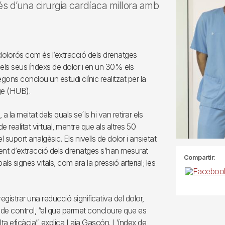
és d’una cirurgia cardíaca millora amb
dolorós com és l’extracció dels drenatges
els seus índexs de dolor i en un 30% els
segons conclou un estudi clínic realitzat per la
tge (HUB).
 la meitat dels quals se´ls hi van retirar els
e realitat virtual, mentre que als altres 50
 suport analgèsic. Els nivells de dolor i ansietat
nt d’extracció dels drenatges s’han mesurat
Compartir:
s signes vitals, com ara la pressió arterial; les
 registrar una reducció significativa del dolor,
rup de control, “el que permet concloure que es
alta eficàcia”, explica Laia Gascón. L'índex de