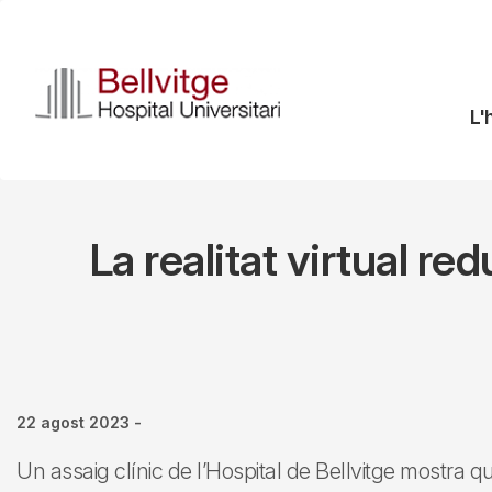
Vés
al
contingut
N
L'
pr
La realitat virtual red
22 agost 2023
-
Un assaig clínic de l’Hospital de Bellvitge mostra q