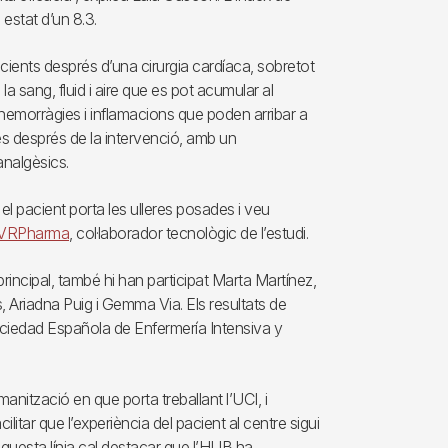
 estat d’un 8.3.
cients després d’una cirurgia cardíaca, sobretot
sang, fluid i aire que es pot acumular al
hemorràgies i inflamacions que poden arribar a
es després de la intervenció, amb un
analgèsics.
el pacient porta les ulleres posades i veu
VRPharma
, col·laborador tecnològic de l’estudi.
incipal, també hi han participat Marta Martínez,
 Ariadna Puig i Gemma Via. Els resultats de
ociedad Española de Enfermería Intensiva y
anització en que porta treballant l’UCI, i
ilitar que l’experiència del pacient al centre sigui
aquesta línia cal destacar que l’HUB ha