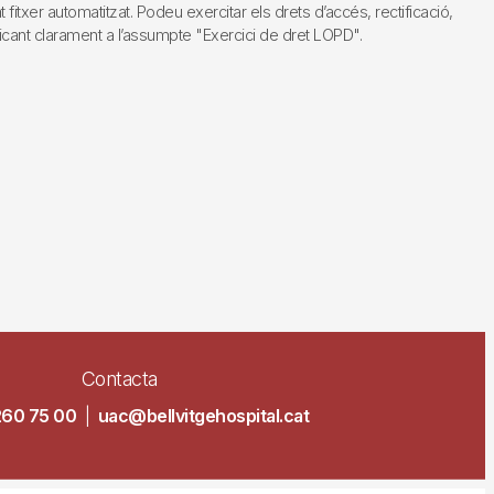
fitxer automatitzat. Podeu exercitar els drets d’accés, rectificació,
dicant clarament a l’assumpte "Exercici de dret LOPD".
Contacta
260 75 00
|
uac@bellvitgehospital.cat