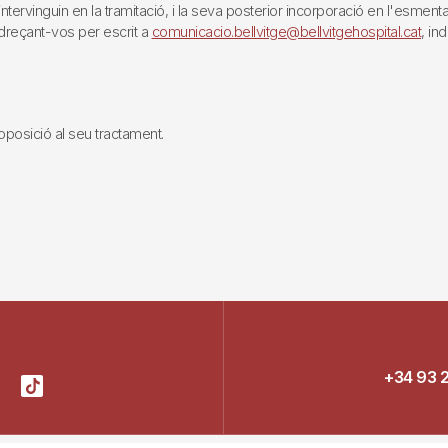
rvinguin en la tramitació, i la seva posterior incorporació en l'esmentat 
reçant-vos per escrit a
comunicacio.bellvitge@bellvitgehospital.cat
, in
i oposició al seu tractament.
+34 93 