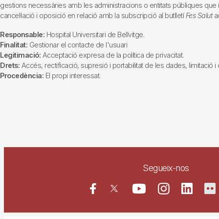
gestions necessàries amb les administracions o entitats públiques que inte
cancel·lació i oposició en relació amb la subscripció al butlletí
Fes Salut
ad
Responsable:
Hospital Universitari de Bellvitge.
Finalitat:
Gestionar el contacte de l'usuari
Legitimació:
Acceptació expresa de la política de privacitat.
Drets:
Accés, rectificació, supresió i portabilitat de les dades, limitació 
Procedència:
El propi interessat.
Segueix-nos