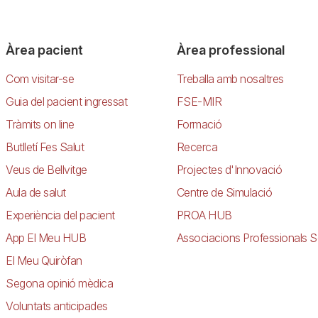
Àrea pacient
Àrea professional
Com visitar-se
Treballa amb nosaltres
Guia del pacient ingressat
FSE-MIR
Tràmits on line
Formació
Butlletí Fes Salut
Recerca
Veus de Bellvitge
Projectes d'Innovació
Aula de salut
Centre de Simulació
Experiència del pacient
PROA HUB
App El Meu HUB
Associacions Professionals S
El Meu Quiròfan
Segona opinió mèdica
Voluntats anticipades