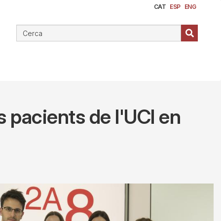
CAT
ESP
ENG
els pacients de l'UCI en