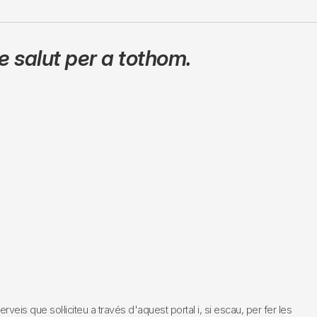
 salut per a tothom.
s que sol·liciteu a través d'aquest portal i, si escau, per fer les