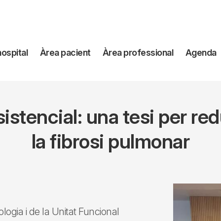
avegación
hospital
Àrea pacient
Àrea professional
Agenda
incipal
tencial: una tesi per redu
la fibrosi pulmonar
gia i de la Unitat Funcional