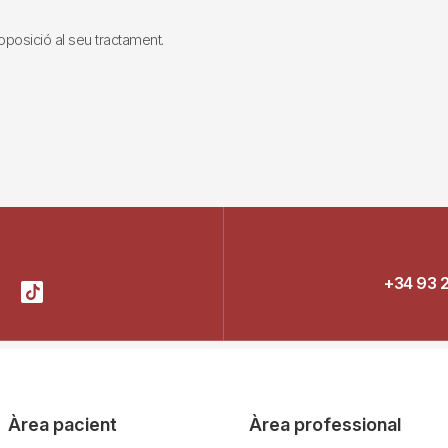
i oposició al seu tractament.
+34 93 
Àrea pacient
Àrea professional