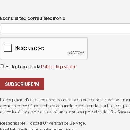
Escriu el teu correu electrònic
He llegit i accepto la
Política de privacitat
SUBSCRIURE'M
L'acceptació d'aquestes condicions, suposa que doneu el consentiment al 
gestions necessàries amb les administracions o entitats públiques que inte
cancel·lació i oposició en relació amb la subscripció al butlletí
Fes Salut
ad
Responsable:
Hospital Universitari de Bellvitge.
Finalitat:
Gestionar el contacte de l'usuari