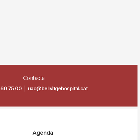
Contacta
260 75 00
|
uac@bellvitgehospital.cat
Agenda