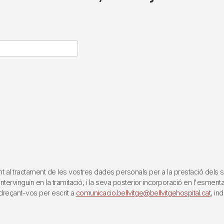
tractament de les vostres dades personals per a la prestació dels servei
rvinguin en la tramitació, i la seva posterior incorporació en l'esmentat 
reçant-vos per escrit a
comunicacio.bellvitge@bellvitgehospital.cat
, in