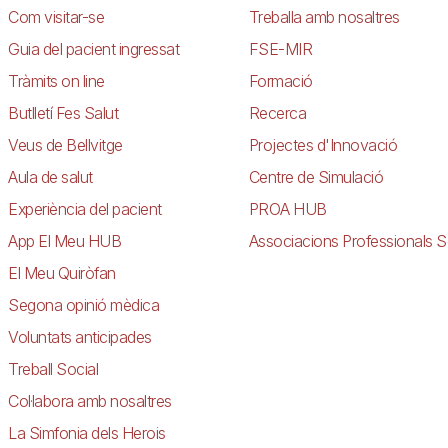
Com visitar-se
Treballa amb nosaltres
Guia del pacient ingressat
FSE-MIR
Tràmits on line
Formació
Butlletí Fes Salut
Recerca
Veus de Bellvitge
Projectes d'Innovació
Aula de salut
Centre de Simulació
Experiència del pacient
PROA HUB
App El Meu HUB
Associacions Professionals S
El Meu Quiròfan
Segona opinió mèdica
Voluntats anticipades
Treball Social
Col·labora amb nosaltres
La Simfonia dels Herois