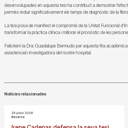
desenvolupades en aquesta tesi ha contribuït a demostrar l’efectiv
permès reduir significativament els temps de diagnòstic de la fibr
La tesi posa de manifest el compromís de la Unitat Funcional d’I
transformar la pràctica clínica i millorar el pronòstic de les perso
Felicitem la Dra. Guadalupe Bermudo per aquesta fita acadèmica i p
assistencial i investigadora del nostre hospital.
Notícies relacionades
28 juliol 2026
Recerca
Irene Cadenas defensa la seva tesi