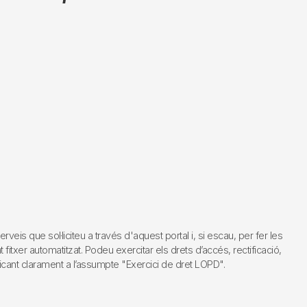
s que sol·liciteu a través d'aquest portal i, si escau, per fer les
fitxer automatitzat. Podeu exercitar els drets d’accés, rectificació,
dicant clarament a l’assumpte "Exercici de dret LOPD".