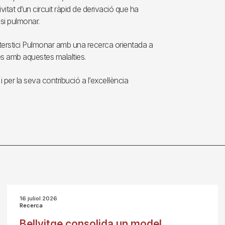
itat d’un circuit ràpid de derivació que ha
osi pulmonar.
nterstici Pulmonar amb una recerca orientada a
nes amb aquestes malalties.
er la seva contribució a l’excel·lència
16 juliol 2026
Recerca
Bellvitge consolida un model