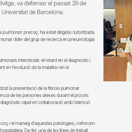
ellvitge, va defensar el passat 29 de
a Universitat de Barcelona.
si pulmonar precoç,
ha estat dirigida i tutoritzada
ulmonar i líder del grup de recerca en pneumologia
onars intersticials: el retard en el diagnòstic i
t en l’evolució de la malaltia i en la
zat la presentació de la fibrosi pulmonar
ència de les persones ateses durant el procés
 diagnòstic ràpid en col·laboració amb l’atenció
ecoç i el maneig d’aquestes patologies, i reforcen
ospitalària. De fet, una de les línies de treball