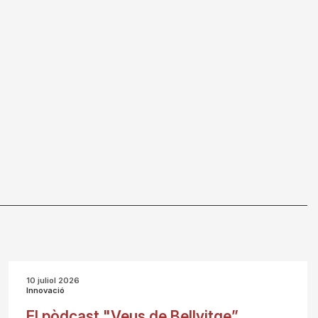
10 juliol 2026
Innovació
El pòdcast "Veus de Bellvitge”,