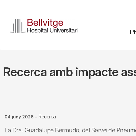
Vés
al
contingut
N
L'
pr
Recerca amb impacte assis
Recerca
04 juny 2026
-
La Dra. Guadalupe Bermudo, del Servei de Pneumolo