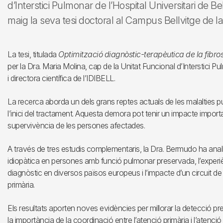
d’Interstici Pulmonar de l’Hospital Universitari de B
maig la seva tesi doctoral al Campus Bellvitge de l
La tesi, titulada
Optimització diagnòstic-terapèutica de la fibro
per la Dra. Maria Molina, cap de la Unitat Funcional d’Interstici P
i directora científica de l’IDIBELL.
La recerca aborda un dels grans reptes actuals de les malalties pulm
l’inici del tractament. Aquesta demora pot tenir un impacte importan
supervivència de les persones afectades.
A través de tres estudis complementaris, la Dra. Bermudo ha analit
idiopàtica en persones amb funció pulmonar preservada, l’experi
diagnòstic en diversos països europeus i l’impacte d’un circuit de
primària.
Els resultats aporten noves evidències per millorar la detecció pr
la importància de la coordinació entre l’atenció primària i l’atenció h