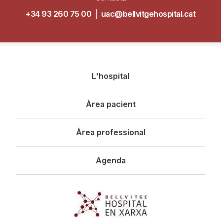
+34 93 260 75 00
|
uac@bellvitgehospital.cat
Navegació
L'hospital
principal
Àrea pacient
Àrea professional
Agenda
Imagen