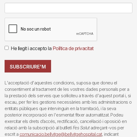
He llegit i accepto la
Política de privacitat
SUBSCRIURE'M
L'acceptació d'aquestes condicions, suposa que doneu el
consentiment al tractament de les vostres dades personals per a
la prestació dels serveis que sol·liciteu a través d'aquest portal i, si
escau, per fer les gestions necessàries amb les administracions o
entitats públiques que intervinguin en la tramitació, i la seva
posterior incorporació en l'esmentat fitxer automatitzat. Podeu
exercitar els drets d’accés, rectificació, cancel·lació i oposició en
relació amb la subscripció al butlletí
Fes Salut
adreçant-vos per
escrit a
comunicacio.bellvitge@bellvitgehospital.cat
, indicant