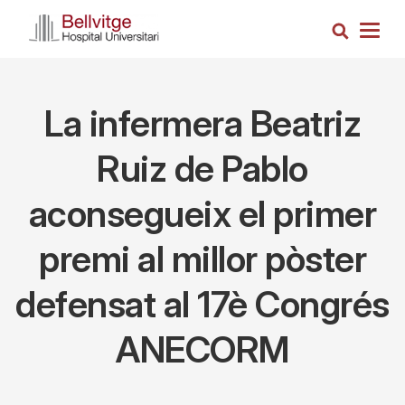
Vés
Cerca
al
Togg
contingut
navig
La infermera Beatriz
Ruiz de Pablo
aconsegueix el primer
premi al millor pòster
defensat al 17è Congrés
ANECORM