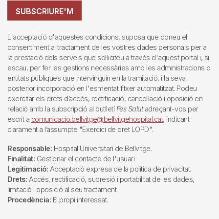
SUBSCRIURE'M
L'acceptació d'aquestes condicions, suposa que doneu el
consentiment al tractament de les vostres dades personals per a
la prestació dels serveis que sol·liciteu a través d'aquest portal i, si
escau, per fer les gestions necessàries amb les administracions o
entitats públiques que intervinguin en la tramitació, i la seva
posterior incorporació en l'esmentat fitxer automatitzat. Podeu
exercitar els drets d’accés, rectificació, cancel·lació i oposició en
relació amb la subscripció al butlletí
Fes Salut
adreçant-vos per
escrit a
comunicacio.bellvitge@bellvitgehospital.cat
, indicant
clarament a l’assumpte "Exercici de dret LOPD".
Responsable:
Hospital Universitari de Bellvitge.
Finalitat:
Gestionar el contacte de l'usuari
Legitimació:
Acceptació expresa de la política de privacitat.
Drets:
Accés, rectificació, supresió i portabilitat de les dades,
limitació i oposició al seu tractament.
Procedència:
El propi interessat.