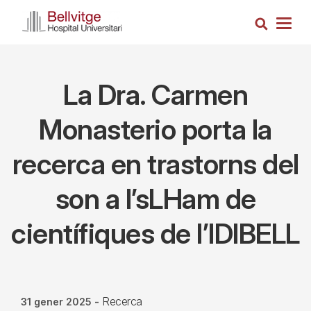
Vés
Cerca
al
Togg
contingut
navig
La Dra. Carmen
Monasterio porta la
recerca en trastorns del
son a l’sLHam de
científiques de l’IDIBELL
Recerca
31 gener 2025
-