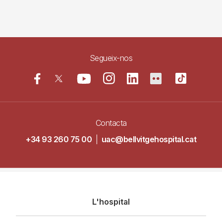
Segueix-nos
Contacta
+34 93 260 75 00
|
uac@bellvitgehospital.cat
Navegació
L'hospital
principal