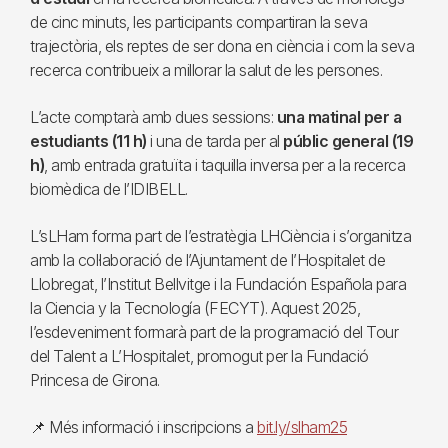
de cinc minuts, les participants compartiran la seva
trajectòria, els reptes de ser dona en ciència i com la seva
recerca contribueix a millorar la salut de les persones.
L’acte comptarà amb dues sessions:
una matinal per a
estudiants (11 h)
i una de tarda per al
públic general (19
h)
, amb entrada gratuïta i taquilla inversa per a la recerca
biomèdica de l’IDIBELL.
L’sLHam forma part de l’estratègia LHCiència i s’organitza
amb la col·laboració de l’Ajuntament de l’Hospitalet de
Llobregat, l’Institut Bellvitge i la Fundación Española para
la Ciencia y la Tecnología (FECYT). Aquest 2025,
l’esdeveniment formarà part de la programació del Tour
del Talent a L’Hospitalet, promogut per la Fundació
Princesa de Girona.
📌 Més informació i inscripcions a
bit.ly/slham25