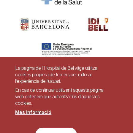
La pàgina de l'Hospital de Bellvitge utilitza
cookies pròpies i de tercers per millorar
Pie
l’experiència de l’usuari.
Contacte
de
En cas de continuar utilitzant aquesta pàgina
Accessibilitat
Avís legal
Ajuda
web entenem que autoritza l’ús d’aquestes
página
cookies.
Política de Privacitat de Sistemes de Vigilància
Mapa web
Més informació
Imagen
Lloc web accessible de conformitat amb el Reial Decret 1112/2018, de 7 de