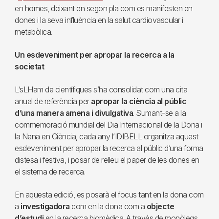
en homes, deixant en segon pla com es manifesten en
dones i la seva influència en la salut cardiovascular i
metabòlica.
Un esdeveniment per apropar la recerca a la
societat
L’sLHam de científiques s’ha consolidat com una cita
anual de referència per
apropar la ciència al públic
d’una manera amena i divulgativa
. Sumant-se a la
commemoració mundial del Dia Internacional de la Dona i
la Nena en Ciència, cada any l’IDIBELL organitza aquest
esdeveniment per apropar la recerca al públic d’una forma
distesa i festiva, i posar de relleu el paper de les dones en
el sistema de recerca.
En aquesta edició, es posarà el focus tant en la dona com
a
investigadora
com en la dona com a
objecte
d’estudi
en la recerca biomèdica. A través de monòlegs