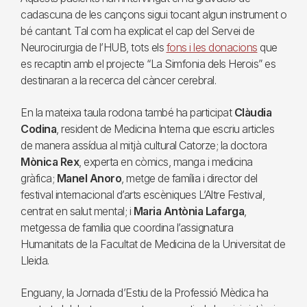
cadascuna de les cançons sigui tocant algun instrument o
bé cantant. Tal com ha explicat el cap del Servei de
Neurocirurgia de l’HUB, tots els
fons i les donacions
que
es recaptin amb el projecte “La Simfonia dels Herois” es
destinaran a la recerca del càncer cerebral.
En la mateixa taula rodona també ha participat
Clàudia
Codina
, resident de Medicina Interna que escriu articles
de manera assídua al mitjà cultural Catorze; la doctora
Mònica Rex
, experta en còmics, manga i medicina
gràfica;
Manel Anoro
, metge de família i director del
festival internacional d’arts escèniques L’Altre Festival,
centrat en salut mental; i
Maria Antònia Lafarga
,
metgessa de família que coordina l’assignatura
Humanitats de la Facultat de Medicina de la Universitat de
Lleida.
Enguany, la Jornada d’Estiu de la Professió Mèdica ha