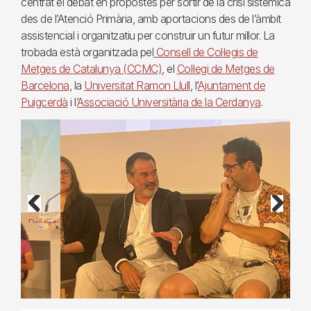
centrat el debat en propostes per sortir de la crisi sistèmica
des de l’Atenció Primària, amb aportacions des de l’àmbit
assistencial i organitzatiu per construir un futur millor. La
trobada està organitzada pel
Consell de Col·legis de
Metges de Catalunya (CCMC)
, el
Col·legi de Metges de
Barcelona
, la
Universitat Ramon Llull
, l’
Ajuntament de
Puigcerdà
i l’
Associació Universitària de la Cerdanya
.
Previous
Next