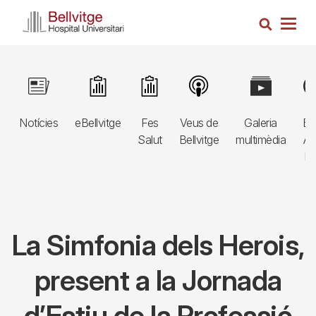
Vés
Cerca
al
Togg
contingut
navig
Navegació
Image
Image
Image
Image
Image
Im
principal
Notícies
eBellvitge
Fes
Veus de
Galeria
Bl
3r
Salut
Bellvitge
multimèdia
Au
nivell
E
La Simfonia dels Herois,
present a la Jornada
d’Estiu de la Professió