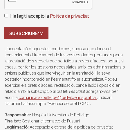
He llegit i accepto la
Política de privacitat
SUBSCRIURE'M
L'acceptació d'aquestes condicions, suposa que doneu el
consentiment al tractament de les vostres dades personals per a
la prestació dels serveis que sol·liciteu a través d'aquest portal i, si
escau, per fer les gestions necessàries amb les administracions o
entitats públiques que intervinguin en la tramitació, i la seva
posterior incorporació en l'esmentat fitxer automatitzat. Podeu
exercitar els drets d’accés, rectificació, cancel·lació i oposició en
relació amb la subscripció al butlletí
Fes Salut
adreçant-vos per
escrit a
comunicacio.bellvitge@bellvitgehospital.cat
, indicant
clarament a l’assumpte "Exercici de dret LOPD".
Responsable:
Hospital Universitari de Bellvitge.
Finalitat:
Gestionar el contacte de l'usuari
Legitimació:
Acceptació expresa de la política de privacitat.