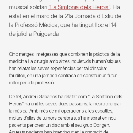
musical solidari
“La Simfonia dels Herois”
. Ha
estat en el marc de la 21a Jornada d’Estiu de
la Professió Mèdica, que ha tingut lloc el 14
de juliol a Puigcerdà.
Cinc metges i metgesses que combinen la pràctica de la
medicina i la cirurgia amb altres inquietuds humanístiques
han relatat les seves experiències per tal d’inspirar
l’auditori, en una jornada centrada en construir un futur
millor per a la professió.
De fet, Andreu Gabarrós ha relatat com “La Simfonia dels
Herois” ha unit les seves dues passions, la neurocirurgia i
la música. Amb més de mil operacions a les espatlles,
moltes d’elles de tumors cerebrals, s’ha inspirat en nou
pacients per crear un disc amb el seu grup Dorigen.
Aquests pacients han intervingut en la gravació de