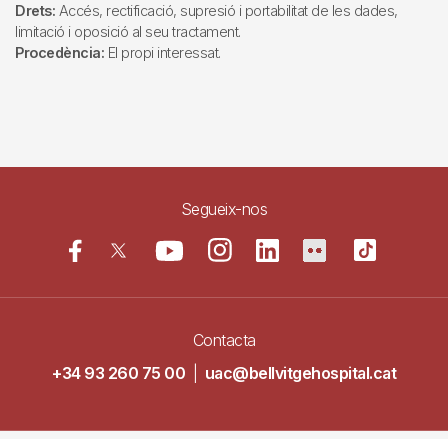
Drets:
Accés, rectificació, supresió i portabilitat de les dades,
limitació i oposició al seu tractament.
Procedència:
El propi interessat.
Segueix-nos
Contacta
+34 93 260 75 00
|
uac@bellvitgehospital.cat