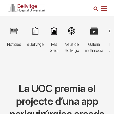
Vés
Cerca
al
Togg
contingut
navig
Navegació
Image
Image
Image
Image
Image
Im
principal
Notícies
eBellvitge
Fes
Veus de
Galeria
Bl
3r
Salut
Bellvitge
multimèdia
Au
nivell
E
La UOC premia el
projecte d’una app
periquirúrgica creada