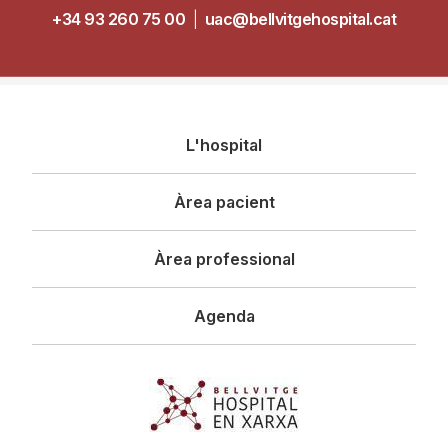
+34 93 260 75 00
|
uac@bellvitgehospital.cat
Navegació
L'hospital
principal
Àrea pacient
Àrea professional
Agenda
Imagen