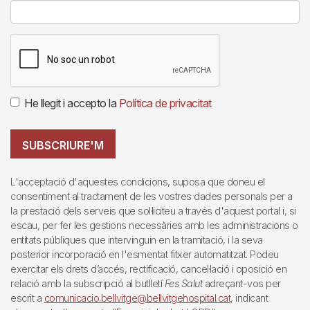
He llegit i accepto la
Política de privacitat
SUBSCRIURE'M
L'acceptació d'aquestes condicions, suposa que doneu el
consentiment al tractament de les vostres dades personals per a
la prestació dels serveis que sol·liciteu a través d'aquest portal i, si
escau, per fer les gestions necessàries amb les administracions o
entitats públiques que intervinguin en la tramitació, i la seva
posterior incorporació en l'esmentat fitxer automatitzat. Podeu
exercitar els drets d’accés, rectificació, cancel·lació i oposició en
relació amb la subscripció al butlletí
Fes Salut
adreçant-vos per
escrit a
comunicacio.bellvitge@bellvitgehospital.cat
, indicant