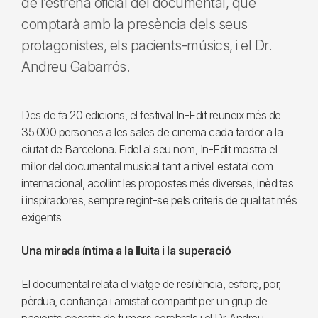
de l’estrena oficial del documental, que
comptarà amb la presència dels seus
protagonistes, els pacients-músics, i el Dr.
Andreu Gabarrós.
Des de fa 20 edicions, el festival In-Edit reuneix més de
35.000 persones a les sales de cinema cada tardor a la
ciutat de Barcelona. Fidel al seu nom, In-Edit mostra el
millor del documental musical tant a nivell estatal com
internacional, acollint les propostes més diverses, inèdites
i inspiradores, sempre regint-se pels criteris de qualitat més
exigents.
Una mirada íntima a la lluita i la superació
El documental relata el viatge de resiliència, esforç, por,
pèrdua, confiança i amistat compartit per un grup de