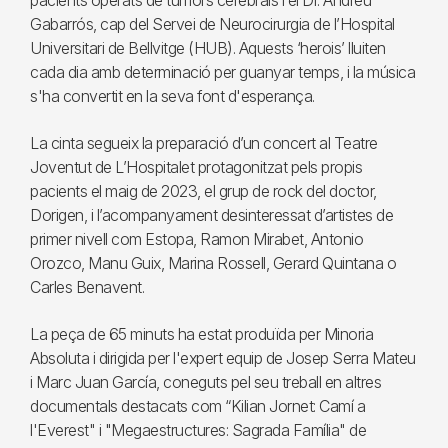
pacients operats de tumors cerebrals i el Dr. Andreu
Gabarrós, cap del Servei de Neurocirurgia de l’Hospital
Universitari de Bellvitge (HUB). Aquests ‘herois’ lluiten
cada dia amb determinació per guanyar temps, i la música
s'ha convertit en la seva font d'esperança.
La cinta segueix la preparació d’un concert al Teatre
Joventut de L’Hospitalet protagonitzat pels propis
pacients el maig de 2023, el grup de rock del doctor,
Dorigen, i l’acompanyament desinteressat d’artistes de
primer nivell com Estopa, Ramon Mirabet, Antonio
Orozco, Manu Guix, Marina Rossell, Gerard Quintana o
Carles Benavent.
La peça de 65 minuts ha estat produïda per Minoria
Absoluta i dirigida per l'expert equip de Josep Serra Mateu
i Marc Juan García, coneguts pel seu treball en altres
documentals destacats com “Kilian Jornet: Camí a
l'Everest" i "Megaestructures: Sagrada Família" de