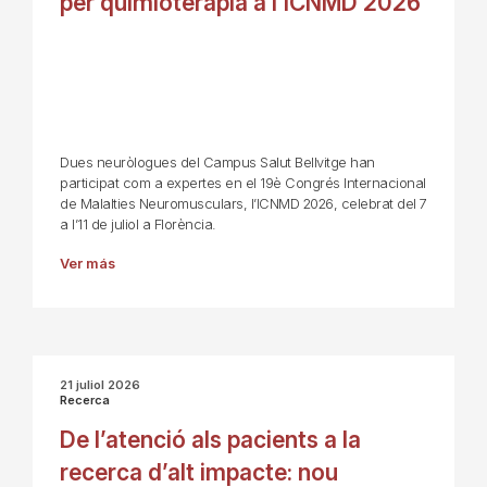
per quimioteràpia a l’ICNMD 2026
Dues neuròlogues del Campus Salut Bellvitge han
participat com a expertes en el 19è Congrés Internacional
de Malalties Neuromusculars, l’ICNMD 2026, celebrat del 7
a l’11 de juliol a Florència.
Ver más
21 juliol 2026
Recerca
De l’atenció als pacients a la
recerca d’alt impacte: nou