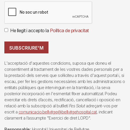
He llegit i accepto la
Política de privacitat
SUBSCRIURE'M
L'acceptació d'aquestes condicions, suposa que doneu el
consentiment al tractament de les vostres dades personals per a
la prestació dels serveis que sol·liciteu a través d'aquest portal i, si
escau, per fer les gestions necessàries amb les administracions o
entitats públiques que intervinguin en la tramitació, i la seva
posterior incorporació en l'esmentat fitxer automatitzat. Podeu
exercitar els drets d’accés, rectificació, cancel·lació i oposició en
relació amb la subscripció al butlletí
Fes Salut
adreçant-vos per
escrit a
comunicacio.bellvitge@bellvitgehospital.cat
, indicant
clarament a l’assumpte "Exercici de dret LOPD".
Responsable:
Hospital Universitari de Bellvitge.