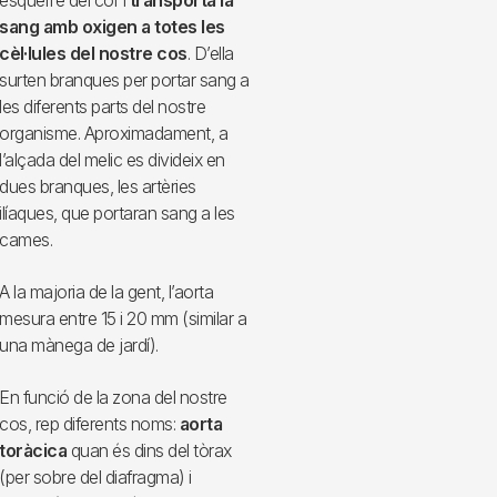
esquerre del cor i
transporta la
sang amb oxigen a totes les
cèl·lules del nostre cos
. D’ella
surten branques per portar sang a
les diferents parts del nostre
organisme. Aproximadament, a
l’alçada del melic es divideix en
dues branques, les artèries
ilíaques, que portaran sang a les
cames.
A la majoria de la gent, l’aorta
mesura entre 15 i 20 mm (similar a
una mànega de jardí).
En funció de la zona del nostre
cos, rep diferents noms:
aorta
toràcica
quan és dins del tòrax
(per sobre del diafragma) i