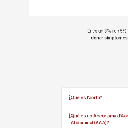
Entre un 3% i un 5% d
donar símptomes
Què és l’aorta?
Què és un Aneurisma d’Aor
Abdominal (AAA)?