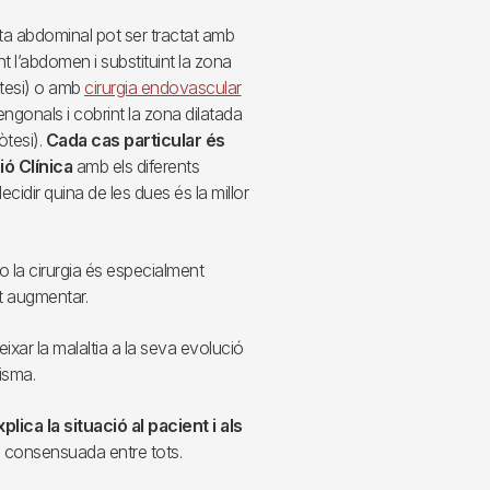
rta abdominal pot ser tractat amb
nt l’abdomen i substituint la zona
òtesi) o amb
cirurgia endovascular
engonals i cobrint la zona dilatada
òtesi).
Cada cas particular és
ió Clínica
amb els diferents
ecidir quina de les dues és la millor
o la cirurgia és especialment
ot augmentar.
ixar la malaltia a la seva evolució
risma.
plica la situació al pacient i als
a consensuada entre tots.