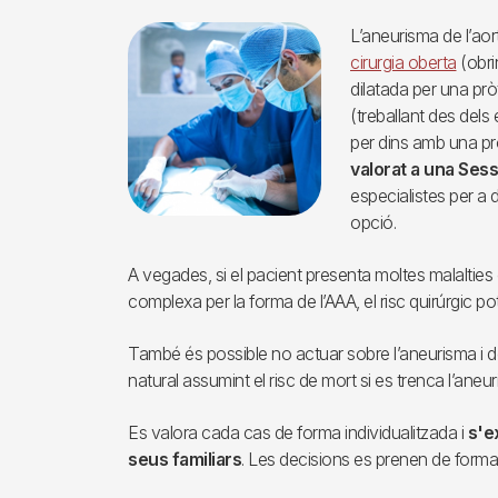
Imagen
L’aneurisma de l’ao
cirurgia oberta
(obri
dilatada per una pr
(treballant des dels 
per dins amb una pr
valorat a una Sess
especialistes per a d
opció.
A vegades, si el pacient presenta moltes malalties 
complexa per la forma de l’AAA, el risc quirúrgic p
També és possible no actuar sobre l’aneurisma i de
natural assumint el risc de mort si es trenca l’aneu
Es valora cada cas de forma individualitzada i
s'ex
seus familiars
. Les decisions es prenen de form