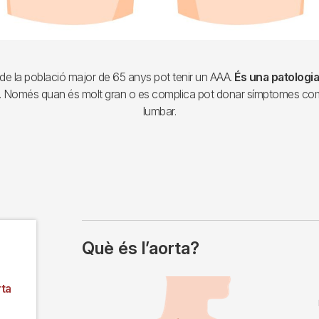
e la població major de 65 anys pot tenir un AAA.
És una patologi
. Només quan és molt gran o es complica pot donar símptomes co
lumbar.
Què és l’aorta?
Imagen
ta