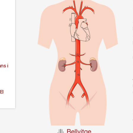
ns i
El