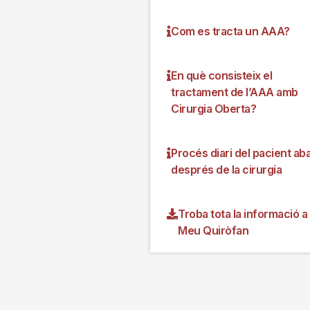
Com es tracta un AAA?
En què consisteix el
tractament de l’AAA amb
Cirurgia Oberta?
Procés diari del pacient aba
després de la cirurgia
Troba tota la informació a 
Meu Quiròfan