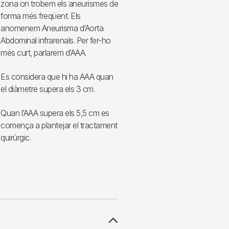
zona on trobem els aneurismes de
forma més freqüent. Els
anomenem Aneurisma d’Aorta
Abdominal infrarenals. Per fer-ho
més curt, parlarem d’AAA.
Es considera que hi ha AAA quan
el diàmetre supera els 3 cm.
Quan l’AAA supera els 5,5 cm es
comença a plantejar el tractament
quirúrgic.