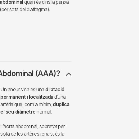
abdominal
quan és dins la panxa
(per sota del diafragma).
 Abdominal (AAA)?
Un aneurisma és una
dilatació
permanent i localitzada
d’una
artèria que, com a mínim,
duplica
el seu diàmetre
normal.
L’aorta abdominal, sobretot per
sota de les artèries renals, és la