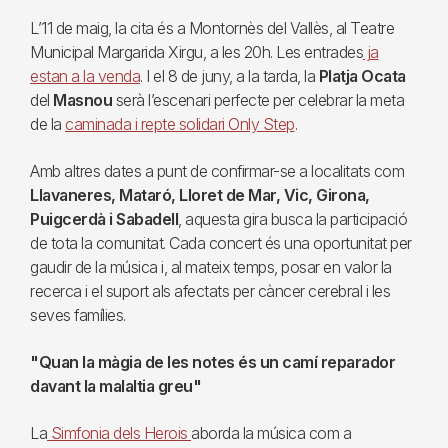
L’11 de maig, la cita és a Montornès del Vallès, al Teatre
Municipal Margarida Xirgu, a les 20h. Les entrades
ja
estan a la venda
. I el 8 de juny, a la tarda, la
Platja Ocata
del
Masnou
serà l’escenari perfecte per celebrar la meta
de la
caminada i repte solidari Only Step
.
Amb altres dates a punt de confirmar-se a localitats com
Llavaneres, Mataró, Lloret de Mar, Vic, Girona,
Puigcerdà i Sabadell
, aquesta gira busca la participació
de tota la comunitat. Cada concert és una oportunitat per
gaudir de la música i, al mateix temps, posar en valor la
recerca i el suport als afectats per càncer cerebral i les
seves famílies.
"Quan la màgia de les notes és un camí reparador
davant la malaltia greu"
La
Simfonia dels Herois
aborda la música com a