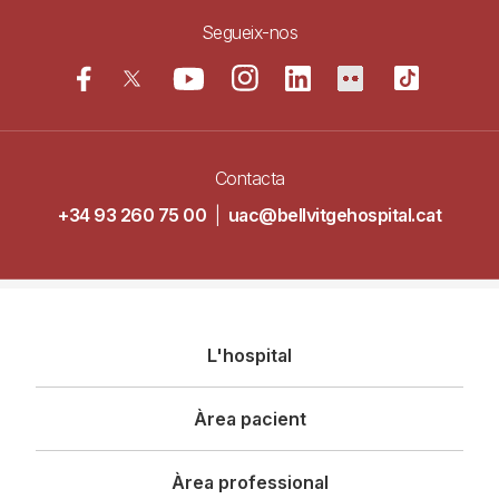
Segueix-nos
Contacta
+34 93 260 75 00
|
uac@bellvitgehospital.cat
Navegació
L'hospital
principal
Àrea pacient
Àrea professional