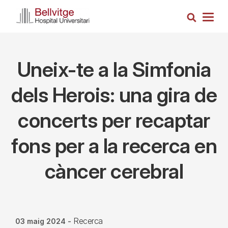
Vés
Cerca
al
Togg
contingut
navig
Uneix-te a la Simfonia
dels Herois: una gira de
concerts per recaptar
fons per a la recerca en
càncer cerebral
Recerca
03 maig 2024
-