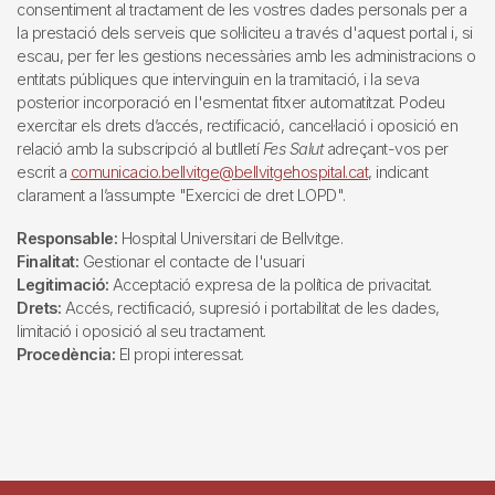
consentiment al tractament de les vostres dades personals per a
la prestació dels serveis que sol·liciteu a través d'aquest portal i, si
escau, per fer les gestions necessàries amb les administracions o
entitats públiques que intervinguin en la tramitació, i la seva
posterior incorporació en l'esmentat fitxer automatitzat. Podeu
exercitar els drets d’accés, rectificació, cancel·lació i oposició en
relació amb la subscripció al butlletí
Fes Salut
adreçant-vos per
escrit a
comunicacio.bellvitge@bellvitgehospital.cat
, indicant
clarament a l’assumpte "Exercici de dret LOPD".
Responsable:
Hospital Universitari de Bellvitge.
Finalitat:
Gestionar el contacte de l'usuari
Legitimació:
Acceptació expresa de la política de privacitat.
Drets:
Accés, rectificació, supresió i portabilitat de les dades,
limitació i oposició al seu tractament.
Procedència:
El propi interessat.