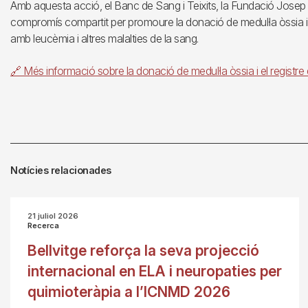
Amb aquesta acció, el Banc de Sang i Teixits, la Fundació Josep Ca
compromís compartit per promoure la donació de medul·la òssia i 
amb leucèmia i altres malalties de la sang.
🔗 Més informació sobre la donació de medul·la òssia i el regis
Notícies relacionades
21 juliol 2026
Recerca
Bellvitge reforça la seva projecció
internacional en ELA i neuropaties per
quimioteràpia a l’ICNMD 2026