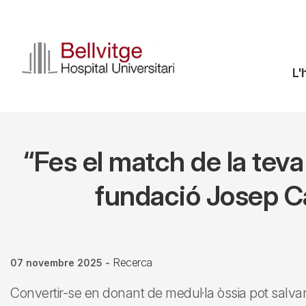
Vés
al
contingut
N
L'
pr
“Fes el match de la teva
fundació Josep Ca
Recerca
07 novembre 2025
-
Convertir-se en donant de medul·la òssia pot salv