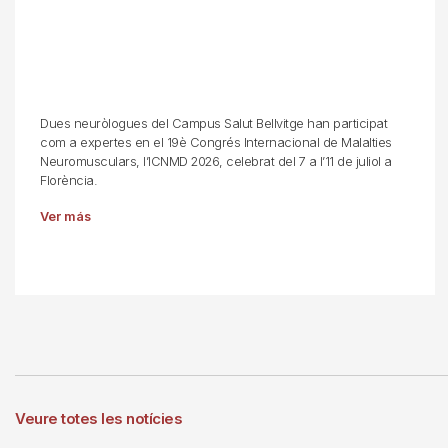
Dues neuròlogues del Campus Salut Bellvitge han participat
com a expertes en el 19è Congrés Internacional de Malalties
Neuromusculars, l’ICNMD 2026, celebrat del 7 a l’11 de juliol a
Florència.
Ver más
Veure totes les notícies