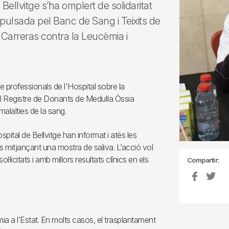
Bellvitge s’ha omplert de solidaritat
pulsada pel Banc de Sang i Teixits de
 Carreras contra la Leucèmia i
 de professionals de l'Hospital sobre la
ó al Registre de Donants de Medul·la Òssia
alalties de la sang.
pital de Bellvitge han informat i atès les
 mitjançant una mostra de saliva. L’acció vol
licitats i amb millors resultats clínics en els
Compartir:
 a l’Estat. En molts casos, el trasplantament