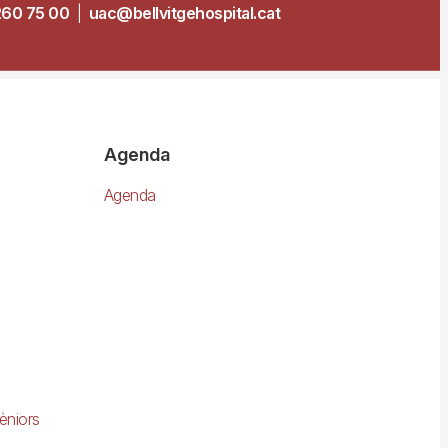
260 75 00
|
uac@bellvitgehospital.cat
Agenda
Agenda
èniors