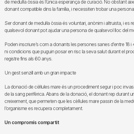
de medul·la òssia és l’única esperança de curació. No obstant ai
donant compatible dins la família, i necessiten trobar una persona 
Ser donant de medul·la òssia és voluntari, anònim i altruista, i es reg
qualsevol donant pot ajudar una persona de qualsevol lloc del m
Poden inscriure’s com a donants les persones sanes d’entre 18 i 4
ni condicions que puguin posar en risc la seva salut durant el p
registre fins als 60 anys.
Un gest senzill amb un gran impacte
La donació de cèl·lules mare és un procediment segur i poc invasi
de la sang perifèrica. Abans de la donació, el donant rep durant 
creixement, que permeten que les cèl·lules mare passin de la med
l’organisme es recupera completament.
Un compromís compartit