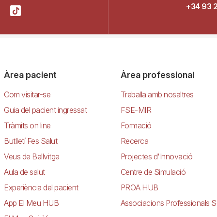
+34 93 
Àrea pacient
Àrea professional
Com visitar-se
Treballa amb nosaltres
Guia del pacient ingressat
FSE-MIR
Tràmits on line
Formació
Butlletí Fes Salut
Recerca
Veus de Bellvitge
Projectes d'Innovació
Aula de salut
Centre de Simulació
Experiència del pacient
PROA HUB
App El Meu HUB
Associacions Professionals S