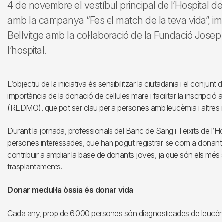
4 de novembre el vestíbul principal de l’Hospital de 
amb la campanya “Fes el match de la teva vida”, im
Bellvitge amb la col·laboració de la Fundació Josep
l’hospital.
L’objectiu de la iniciativa és sensibilitzar la ciutadania i el conjunt
importància de la donació de cèl·lules mare i facilitar la inscripci
(REDMO), que pot ser clau per a persones amb leucèmia i altres m
Durant la jornada, professionals del Banc de Sang i Teixits de l’Hos
persones interessades, que han pogut registrar-se com a donants
contribuir a ampliar la base de donants joves, ja que són els més sol·
trasplantaments.
Donar medul·la òssia és donar vida
Cada any, prop de 6.000 persones són diagnosticades de leucèmia