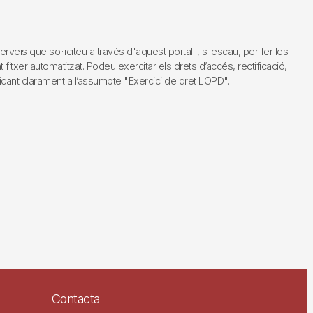
s que sol·liciteu a través d'aquest portal i, si escau, per fer les
fitxer automatitzat. Podeu exercitar els drets d’accés, rectificació,
dicant clarament a l’assumpte "Exercici de dret LOPD".
Contacta