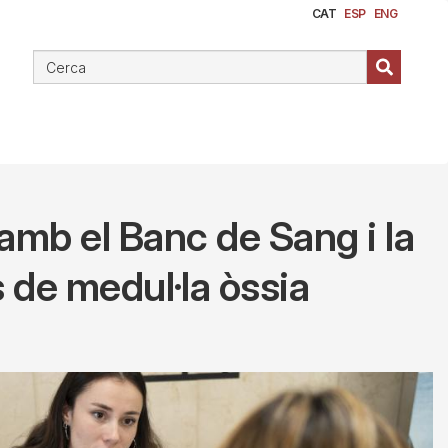
CAT
ESP
ENG
 amb el Banc de Sang i la
 de medul·la òssia