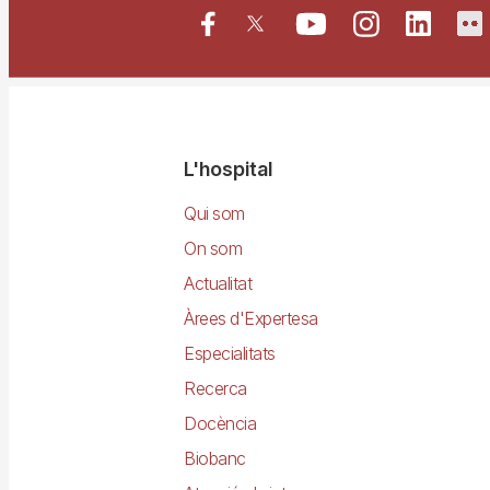
Navegació
L'hospital
principal
Qui som
On som
Actualitat
Àrees d'Expertesa
Especialitats
Recerca
Docència
Biobanc