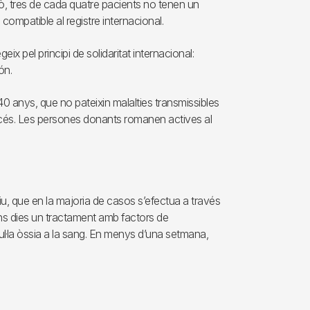
xò, tres de cada quatre pacients no tenen un
compatible al registre internacional.
eix pel principi de solidaritat internacional:
ón.
0 anys, que no pateixin malalties transmissibles
rocés. Les persones donants romanen actives al
u, que en la majoria de casos s’efectua a través
uns dies un tractament amb factors de
ul·la òssia a la sang. En menys d’una setmana,