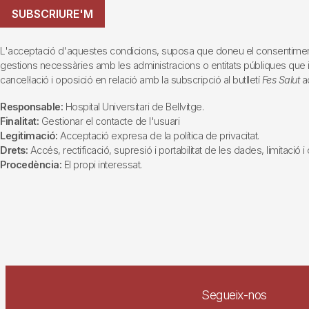
SUBSCRIURE'M
L'acceptació d'aquestes condicions, suposa que doneu el consentiment al 
gestions necessàries amb les administracions o entitats públiques que inte
cancel·lació i oposició en relació amb la subscripció al butlletí
Fes Salut
ad
Responsable:
Hospital Universitari de Bellvitge.
Finalitat:
Gestionar el contacte de l'usuari
Legitimació:
Acceptació expresa de la política de privacitat.
Drets:
Accés, rectificació, supresió i portabilitat de les dades, limitació 
Procedència:
El propi interessat.
Segueix-nos