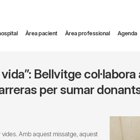
avegación
hospital
Àrea pacient
Àrea professional
Agenda
incipal
 vida”: Bellvitge col·labora
rreras per sumar donants
ar vides. Amb aquest missatge, aquest