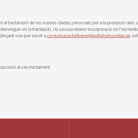
tractament de les vostres dades personals per a la prestació dels servei
rvinguin en la tramitació, i la seva posterior incorporació en l'esmentat 
reçant-vos per escrit a
comunicacio.bellvitge@bellvitgehospital.cat
, in
i oposició al seu tractament.