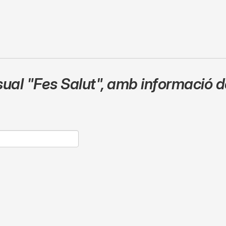
sual
"Fes Salut"
,
amb informació de