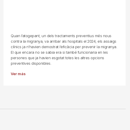
Quan l’atogepant, un dels tractaments preventius més nous
contra la migranya, va arribar als hospitals el 2024, els assaigs
clínics ja n’havien demostrat l’eficàcia per prevenir la migranya.
El que encara no se sabia era si també funcionaria en les
persones que ja havien esgotat totes les altres opcions
preventives disponibles.
Ver más