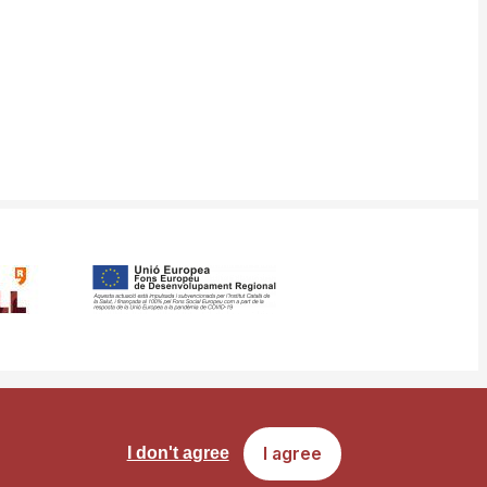
ms
Site map
I agree
I don't agree
of