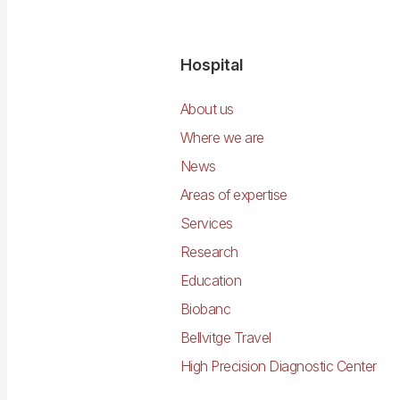
Navegació
Hospital
principal
About us
Where we are
News
Areas of expertise
Services
Research
Education
Biobanc
Bellvitge Travel
High Precision Diagnostic Center