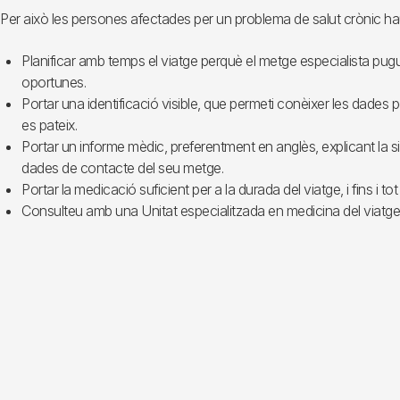
Per això les persones afectades per un problema de salut crònic hau
Planificar amb temps el viatge perquè el metge especialista pugu
oportunes.
Portar una identificació visible, que permeti conèixer les dades p
es pateix.
Portar un informe mèdic, preferentment en anglès, explicant la si
dades de contacte del seu metge.
Portar la medicació suficient per a la durada del viatge, i fins i to
Consulteu amb una Unitat especialitzada en medicina del viatger