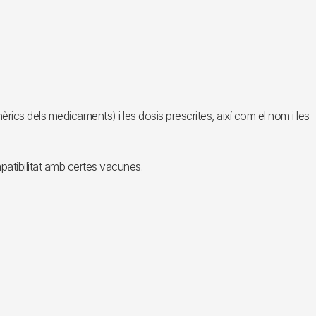
rics dels medicaments) i les dosis prescrites, així com el nom i les
patibilitat amb certes vacunes.