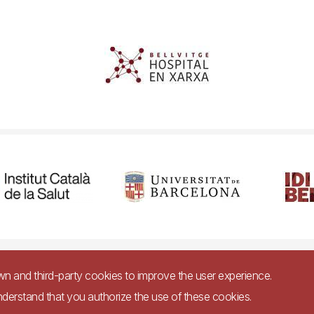
cessibility
Legal warning
Privacy policy for video surveillance syste
own and third-party cookies to improve the user experience.
nderstand that you authorize the use of these cookies.
Imagen
bsite in accordance with Royal Decree 1112/2018, of September 7, on accessibility 