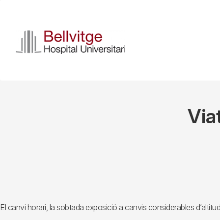
Skip
to
main
content
Via
El canvi horari, la sobtada exposició a canvis considerables d’altitud