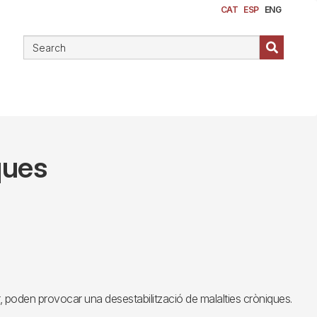
CAT
ESP
ENG
ques
tger, poden provocar una desestabilització de malalties cròniques.