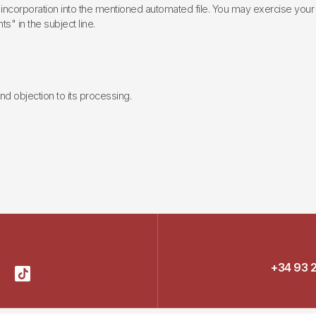
incorporation into the mentioned automated file. You may exercise your rig
ts" in the subject line.
 and objection to its processing.
+34 93 