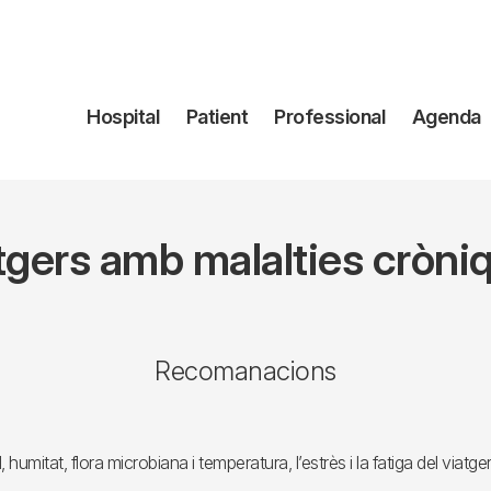
Navegación
Hospital
Patient
Professional
Agenda
principal
tgers amb malalties cròni
Recomanacions
, humitat, flora microbiana i temperatura, l’estrès i la fatiga del via