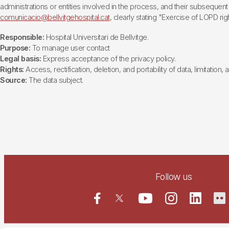
administrations or entities involved in the process, and their subsequent 
comunicacio@bellvitgehospital.cat
, clearly stating "Exercise of LOPD righ
Responsible:
Hospital Universitari de Bellvitge.
Purpose:
To manage user contact
Legal basis:
Express acceptance of the privacy policy.
Rights:
Access, rectification, deletion, and portability of data, limitation,
Source:
The data subject.
Follow us