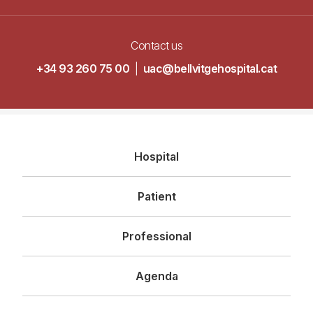
Contact us
+34 93 260 75 00
|
uac@bellvitgehospital.cat
Navegació
Hospital
principal
Patient
Professional
Agenda