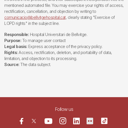
mentioned automated file. You may exercise your rights of access,
rectification, cancellation, and objection by writing to
comunicacio@bellvitgehospital.cat
, clearly stating "Exercise of
LOPD rights" in the subject line.
Responsible:
Hospital Universitari de Bellvitge.
Purpose:
To manage user contact
Legal basis:
Express acceptance of the privacy policy.
Rights:
Access, rectification, deletion, and portability of data,
limitation, and objection to its processing.
Source:
The data subject.
Follow us