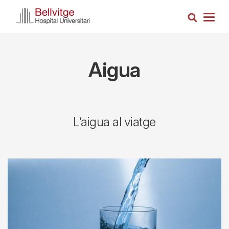
Skip
Search
to
Togg
main
navig
content
Aigua
L’aigua al viatge