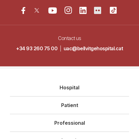
Contact us
+34 93 260 75 00
|
uac@bellvitgehospital.cat
Navegació
Hospital
principal
Patient
Professional