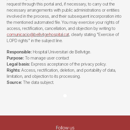
request through this portal and, if necessary, to carry out the
necessary arrangements with public administrations or entities
involved in the process, and their subsequent incorporation into
the mentioned automated file. You may exercise your rights of
access, rectification, cancellation, and objection by writing to
comunicacio@bellvitgehospital.cat
, clearly stating "Exercise of
LOPD rights" in the subject line.
Responsible:
Hospital Universitari de Bellvitge.
Purpose:
To manage user contact
Legal basis:
Express acceptance of the privacy policy.
Rights:
Access, rectification, deletion, and portability of data,
limitation, and objection to its processing.
Source:
The data subject.
Follow us