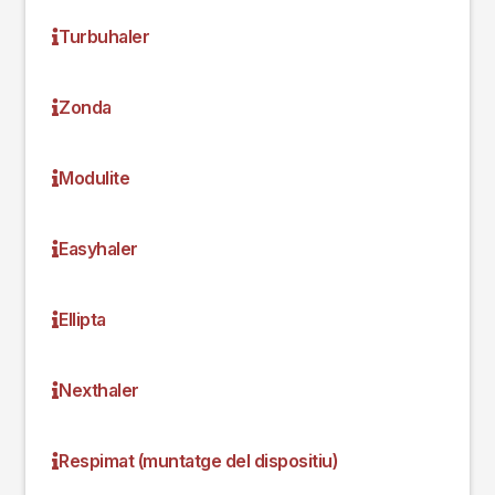
Turbuhaler
Zonda
Modulite
Easyhaler
Ellipta
Nexthaler
Respimat (muntatge del dispositiu)