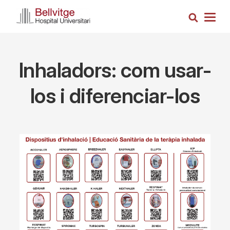
Skip
Search
to
Togg
main
navig
content
Inhaladors: com usar-
los i diferenciar-los
Imagen