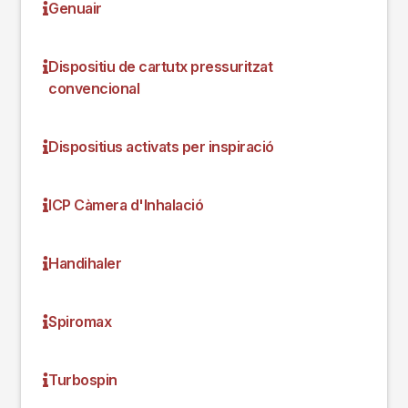
Genuair
Dispositiu de cartutx pressuritzat
convencional
Dispositius activats per inspiració
ICP Càmera d'Inhalació
Handihaler
Spiromax
Turbospin