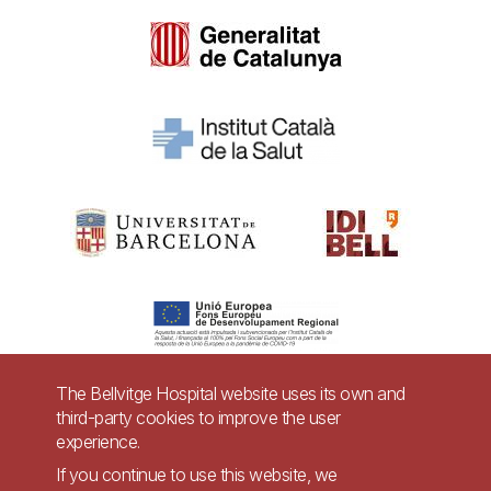
The Bellvitge Hospital website uses its own and
third-party cookies to improve the user
Pie
experience.
Contact
de
If you continue to use this website, we