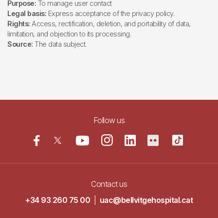
Purpose:
To manage user contact
Legal basis:
Express acceptance of the privacy policy.
Rights:
Access, rectification, deletion, and portability of data,
limitation, and objection to its processing.
Source:
The data subject.
Follow us
Contact us
+34 93 260 75 00
|
uac@bellvitgehospital.cat