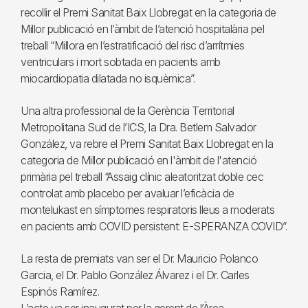
recollir el Premi Sanitat Baix Llobregat en la categoria de
Millor publicació en l’àmbit de l’atenció hospitalària pel
treball “Millora en l’estratificació del risc d’arrítmies
ventriculars i mort sobtada en pacients amb
miocardiopatia dilatada no isquèmica”.
Una altra professional de la Gerència Territorial
Metropolitana Sud de l’ICS, la Dra. Betlem Salvador
González, va rebre el Premi Sanitat Baix Llobregat en la
categoria de Millor publicació en l'àmbit de l'atenció
primària pel treball “Assaig clínic aleatoritzat doble cec
controlat amb placebo per avaluar l’eficàcia de
montelukast en símptomes respiratoris lleus a moderats
en pacients amb COVID persistent: E-SPERANZA COVID”.
La resta de premiats van ser el Dr. Mauricio Polanco
Garcia, el Dr. Pablo González Álvarez i el Dr. Carles
Espinós Ramírez.