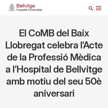
Skip
Search
to
Togg
main
navig
content
El CoMB del Baix
Llobregat celebra l’Acte
de la Professió Mèdica
a l’Hospital de Bellvitge
amb motiu del seu 50è
aniversari