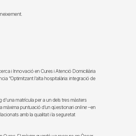
oneixement.
erca i Innovació en Cures i Atenció Domiciliària
a “Optimitzant l’alta hospitalària: integració de
g d'una matrícula per a un dels tres màsters
r la màxima puntuació d’un qüestionari
online
–en
acionats amb la qualitat i la seguretat