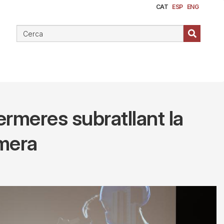
CAT
ESP
ENG
fermeres subratllant la
rmera