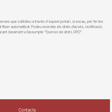
s que sol·liciteu a través d'aquest portal i, si escau, per fer les
fitxer automatitzat. Podeu exercitar els drets d’accés, rectificació,
dicant clarament a l’assumpte "Exercici de dret LOPD".
Contacta