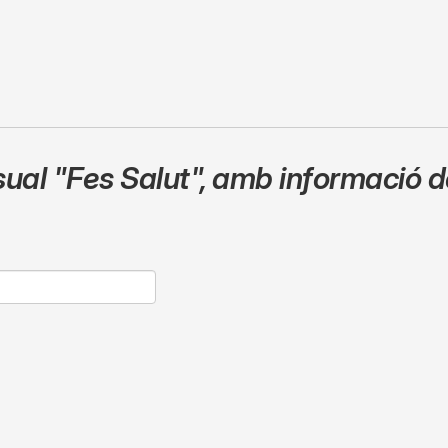
sual
"Fes Salut"
,
amb informació de