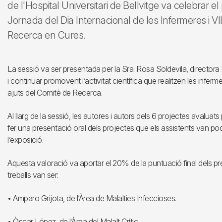
de l'Hospital Universitari de Bellvitge va celebrar el
Jornada del Dia Internacional de les Infermeres i VII
Recerca en Cures.
La sessió va ser presentada per la Sra. Rosa Soldevila, directora 
i continuar promovent l’activitat científica que realitzen les infermer
ajuts del Comitè de Recerca.
Al llarg de la sessió, les autores i autors dels 6 projectes avaluat
fer una presentació oral dels projectes que els assistents van pode
l’exposició.
Aquesta valoració va aportar el 20% de la puntuació final dels pr
treballs van ser:
• Amparo Grijota, de l’Àrea de Malalties Infeccioses.
• Òscar López, de l’Àrea del Malalt Crític.