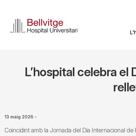
Vés
al
contingut
N
L'
pr
L’hospital celebra el 
rell
13 maig 2026
-
Coincidint amb la Jornada del Dia Internacional de 