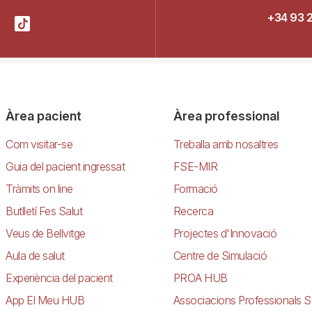
+34 93 
Àrea pacient
Àrea professional
Com visitar-se
Treballa amb nosaltres
Guia del pacient ingressat
FSE-MIR
Tràmits on line
Formació
Butlletí Fes Salut
Recerca
Veus de Bellvitge
Projectes d'Innovació
Aula de salut
Centre de Simulació
Experiència del pacient
PROA HUB
App El Meu HUB
Associacions Professionals S