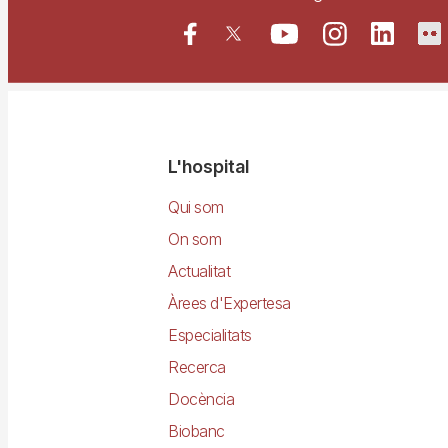
Navegació
L'hospital
principal
Qui som
On som
Actualitat
Àrees d'Expertesa
Especialitats
Recerca
Docència
Biobanc