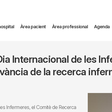
avegación
hospital
Àrea pacient
Àrea professional
Agenda
incipal
Dia Internacional de les In
evància de la recerca infe
les Infermeres, el Comitè de Recerca