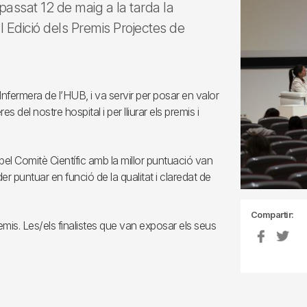
 passat 12 de maig a la tarda la
I Edició dels Premis Projectes de
Infermera de l’HUB, i va servir per posar en valor
es del nostre hospital i per lliurar els premis i
s pel Comitè Científic amb la millor puntuació van
r puntuar en funció de la qualitat i claredat de
Compartir:
emis. Les/els finalistes que van exposar els seus