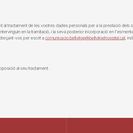
tractament de les vostres dades personals per a la prestació dels servei
rvinguin en la tramitació, i la seva posterior incorporació en l'esmentat 
reçant-vos per escrit a
comunicacio.bellvitge@bellvitgehospital.cat
, in
i oposició al seu tractament.