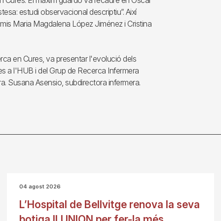
a en Cures. El màxim guardó va recaure en Òscar
estesa: estudi observacional descriptiu”. Així
mis Maria Magdalena López Jiménez i Cristina
rca en Cures, va presentar l'evolució dels
res a l'HUB i del Grup de Recerca Infermera
ra. Susana Asensio, subdirectora infermera.
04 agost 2026
L’Hospital de Bellvitge renova la seva
botiga ILUNION per fer-la més