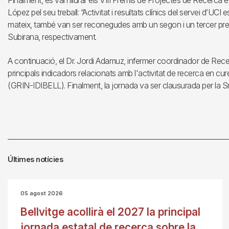
Finalment, es van lliurar els VIII Premis de Projectes de Recerc
López pel seu treball: “Activitat i resultats clínics del servei d’UCI 
mateix, també van ser reconegudes amb un segon i un tercer pre
Subirana, respectivament.
A continuació, el Dr. Jordi Adamuz, infermer coordinador de Rece
principals indicadors relacionats amb l'activitat de recerca en cu
(GRIN-IDIBELL). Finalment, la jornada va ser clausurada per la S
Últimes notícies
05 agost 2026
Bellvitge acollirà el 2027 la principal
jornada estatal de recerca sobre la