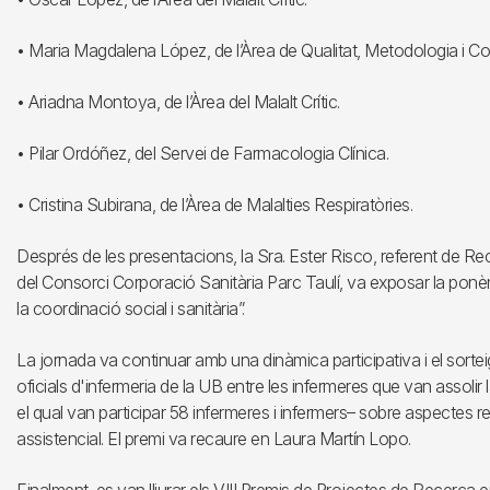
• Maria Magdalena López, de l’Àrea de Qualitat, Metodologia i C
• Ariadna Montoya, de l’Àrea del Malalt Crític.
• Pilar Ordóñez, del Servei de Farmacologia Clínica.
• Cristina Subirana, de l’Àrea de Malalties Respiratòries.
Després de les presentacions, la Sra. Ester Risco, referent de Rec
del Consorci Corporació Sanitària Parc Taulí, va exposar la ponènci
la coordinació social i sanitària”.
La jornada va continuar amb una dinàmica participativa i el sortei
oficials d'infermeria de la UB entre les infermeres que van assoli
el qual van participar 58 infermeres i infermers– sobre aspectes rel
assistencial. El premi va recaure en Laura Martín Lopo.