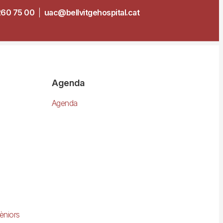
260 75 00
|
uac@bellvitgehospital.cat
Agenda
Agenda
èniors