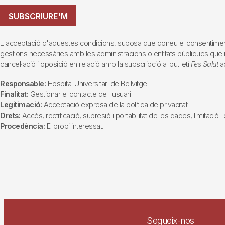
SUBSCRIURE'M
L'acceptació d'aquestes condicions, suposa que doneu el consentiment al 
gestions necessàries amb les administracions o entitats públiques que inte
cancel·lació i oposició en relació amb la subscripció al butlletí
Fes Salut
ad
Responsable:
Hospital Universitari de Bellvitge.
Finalitat:
Gestionar el contacte de l'usuari
Legitimació:
Acceptació expresa de la política de privacitat.
Drets:
Accés, rectificació, supresió i portabilitat de les dades, limitació 
Procedència:
El propi interessat.
Segueix-nos