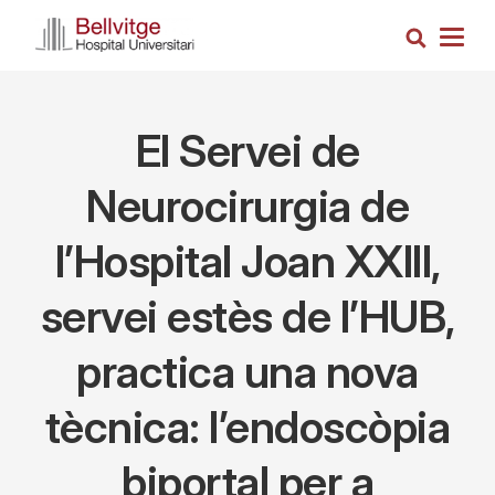
Vés
Cerca
al
Togg
contingut
navig
El Servei de
Neurocirurgia de
l’Hospital Joan XXIII,
servei estès de l’HUB,
practica una nova
tècnica: l’endoscòpia
biportal per a