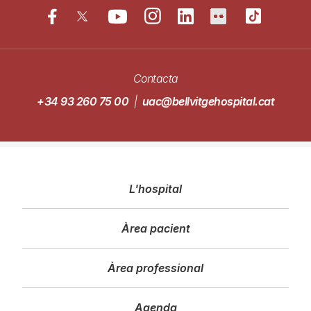
Contacta
+34 93 260 75 00
|
uac@bellvitgehospital.cat
Navegació
L'hospital
principal
Àrea pacient
Àrea professional
Agenda