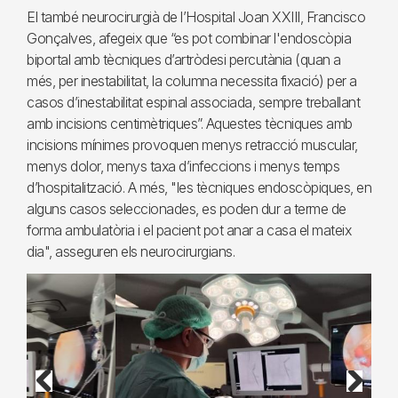
El també neurocirurgià de l’Hospital Joan XXIII, Francisco
Gonçalves, afegeix que “es pot combinar l'endoscòpia
biportal amb tècniques d’artròdesi percutània (quan a
més, per inestabilitat, la columna necessita fixació) per a
casos d’inestabilitat espinal associada, sempre treballant
amb incisions centimètriques”. Aquestes tècniques amb
incisions mínimes provoquen menys retracció muscular,
menys dolor, menys taxa d’infeccions i menys temps
d’hospitalització. A més, "les tècniques endoscòpiques, en
alguns casos seleccionades, es poden dur a terme de
forma ambulatòria i el pacient pot anar a casa el mateix
dia", asseguren els neurocirurgians.