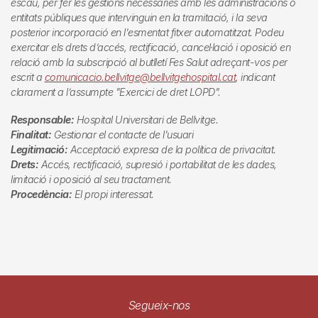
escau, per fer les gestions necessàries amb les administracions o
entitats públiques que intervinguin en la tramitació, i la seva
posterior incorporació en l'esmentat fitxer automatitzat. Podeu
exercitar els drets d’accés, rectificació, cancel·lació i oposició en
relació amb la subscripció al butlletí
Fes Salut
adreçant-vos per
escrit a
comunicacio.bellvitge@bellvitgehospital.cat
, indicant
clarament a l’assumpte "Exercici de dret LOPD".
Responsable:
Hospital Universitari de Bellvitge.
Finalitat:
Gestionar el contacte de l'usuari
Legitimació:
Acceptació expresa de la política de privacitat.
Drets:
Accés, rectificació, supresió i portabilitat de les dades,
limitació i oposició al seu tractament.
Procedència:
El propi interessat.
Segueix-nos