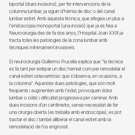
biportal (dues incisions), per fer intervencions de la
columna lumbar, ja siguin d’hèrnia de disc o del canal
lumbar estret. Amb aquesta tècnica, que afegeix un plus a
l'endoscòpia monoportal (una incisió) que ja es feia a
Neurocirurgia des de fa dos anys, l’Hospital Joan XXIII ja
tracta totes les patologies de la zona lumbar amb
tècniques mínimament invasives.
El neurocirurgià Guillermo Frucella explica que "la tècnica
es fa tant per extirpar un disc herniat com per remodelar el
canal estret osteoartròsic que s’observa, en ocasions, a
la columna". Aquestes dues patologies, que són molt
freqüents i augmenten amb l'edat, provoquen dolor
lumbar o ciàtic i dificultat progressiva per caminar. Amb
dues incisions d’un centímetre, sense necessitat de fer
una cirurgia oberta (es treballa amb endoscòpia), es pot
tractar el disc i també alliberar el canal estret amb la
remodelació de l’os engrossit.