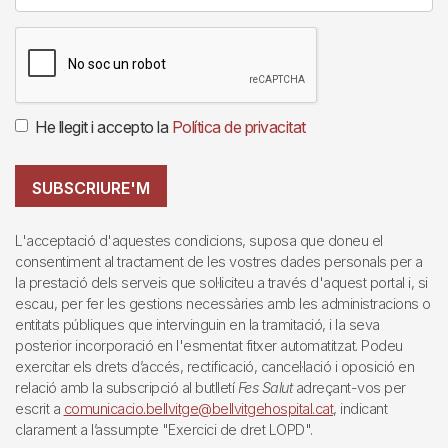
He llegit i accepto la
Política de privacitat
SUBSCRIURE'M
L'acceptació d'aquestes condicions, suposa que doneu el
consentiment al tractament de les vostres dades personals per a
la prestació dels serveis que sol·liciteu a través d'aquest portal i, si
escau, per fer les gestions necessàries amb les administracions o
entitats públiques que intervinguin en la tramitació, i la seva
posterior incorporació en l'esmentat fitxer automatitzat. Podeu
exercitar els drets d’accés, rectificació, cancel·lació i oposició en
relació amb la subscripció al butlletí
Fes Salut
adreçant-vos per
escrit a
comunicacio.bellvitge@bellvitgehospital.cat
, indicant
clarament a l’assumpte "Exercici de dret LOPD".