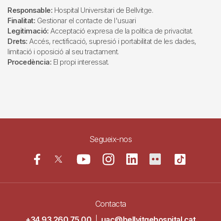
Responsable:
Hospital Universitari de Bellvitge.
Finalitat:
Gestionar el contacte de l'usuari
Legitimació:
Acceptació expresa de la política de privacitat.
Drets:
Accés, rectificació, supresió i portabilitat de les dades,
limitació i oposició al seu tractament.
Procedència:
El propi interessat.
Segueix-nos
Contacta
+34 93 260 75 00
|
uac@bellvitgehospital.cat