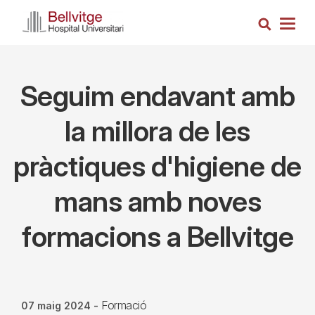
Vés
Cerca
al
Togg
contingut
navig
Seguim endavant amb
la millora de les
pràctiques d'higiene de
mans amb noves
formacions a Bellvitge
Formació
07 maig 2024
-