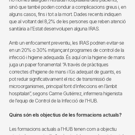
sinó que també poden conduir a complicacions greus i, en
alguns casos, fins i tot a la mort. Dades recents indiquen
que al voltant del 8,2% de les persones que reben atenció
sanitària a l’Estat desenvolupen alguna IRAS.
Amb un enfocament preventiu, les IRAS podrien evitar-se
en un 20% o 30% mitjançant programes de control de la
infecció i higiene adequada. És aquí on la higiene de mans
juga un paper fonamental: “A través de pràctiques
correctes d’higiene de mans i l’ús adequat de guants, es
pot reduir significativament el risc de transmissió de
microorganismes, principal font d’infeccions en l’àmbit
hospitalari”, segons Carme Gutiérrez, infermera higienista
de l’equip de Control de la Infecció de l’HUB.
Quins són els objectius de les formacions actuals?
Les formacions actuals a l’HUB tenen com a objectiu