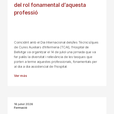
del rol fonamental d’aquesta
professió
Coincidint amb el Dia Internacional dels/les Tècnics/ques
de Cures Auxiliars d'Infermeria (TCAI), l'Hospital de
Bellvitge va organitzar el 14 de juliol una jornada que va
fer palès la diversitat i rellevància de les tasques que
porten a terme aquestes professionals, fonamentals per
al dia a dia assistencial de l’hospital.
Ver más
16 juliol 2026
Formació