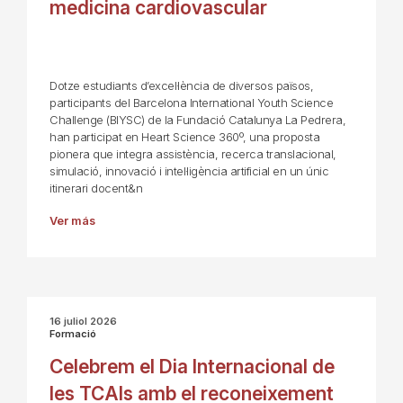
medicina cardiovascular
Dotze estudiants d’excel·lència de diversos països,
participants del Barcelona International Youth Science
Challenge (BIYSC) de la Fundació Catalunya La Pedrera,
han participat en Heart Science 360º, una proposta
pionera que integra assistència, recerca translacional,
simulació, innovació i intel·ligència artificial en un únic
itinerari docent&n
Ver más
16 juliol 2026
Formació
Celebrem el Dia Internacional de
les TCAIs amb el reconeixement