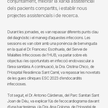
conjuntament, millorar la xarxa assistencial
dels pacients compartits, i establir nous
projectes assistencials i de recerca.
Durant les jornades, es van repassar diferents punts clau
del diagnòstic i el maneig d’aquestes infeccions. Les
sessions es van obrir amb una ponència de benvinguda
en la qual el Dr. Francesc Escrihuela, del Servei de
Malalties Infeccioses de l’HUB, va parlar sobre els
objectius i les oportunitats en infecció endovascular a
l’àrea sanitària. A continuació, la Dra. Cristina Chico, de
l’Hospital Residència Sant Camil, va repassar les novetats
de les guies clíniques ESC 2023 d’endocarditis
infeccioses.
Tot seguit, el Dr. Antonio Cárdenas, del Parc Sanitari Sant
Joan de Déu, va explicar l’ús de l’ecocardiograma davant
d’una bacterièmia, i la Dra. Ana Coloma, de l’Hospital de