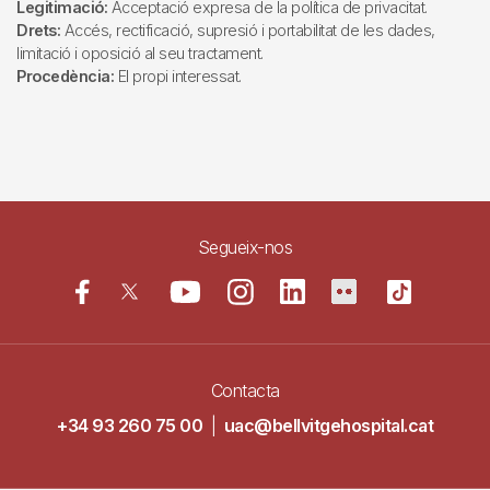
Legitimació:
Acceptació expresa de la política de privacitat.
Drets:
Accés, rectificació, supresió i portabilitat de les dades,
limitació i oposició al seu tractament.
Procedència:
El propi interessat.
Segueix-nos
Contacta
+34 93 260 75 00
|
uac@bellvitgehospital.cat