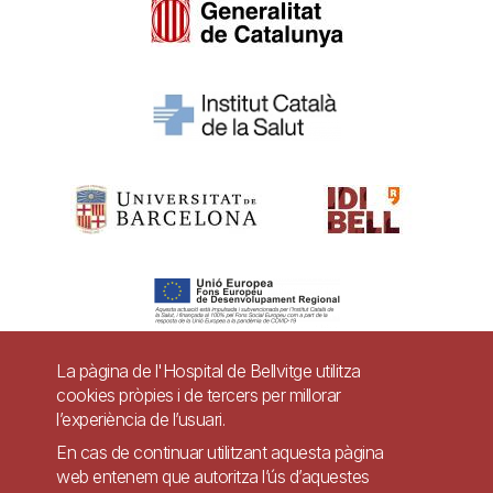
La pàgina de l'Hospital de Bellvitge utilitza
cookies pròpies i de tercers per millorar
Pie
l’experiència de l’usuari.
Contacte
de
En cas de continuar utilitzant aquesta pàgina
Accessibilitat
Avís legal
Ajuda
web entenem que autoritza l’ús d’aquestes