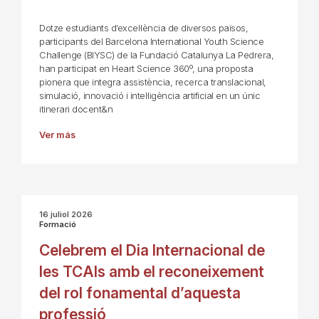
Dotze estudiants d’excel·lència de diversos països,
participants del Barcelona International Youth Science
Challenge (BIYSC) de la Fundació Catalunya La Pedrera,
han participat en Heart Science 360º, una proposta
pionera que integra assistència, recerca translacional,
simulació, innovació i intel·ligència artificial en un únic
itinerari docent&n
Ver más
16 juliol 2026
Formació
Celebrem el Dia Internacional de
les TCAIs amb el reconeixement
del rol fonamental d’aquesta
professió