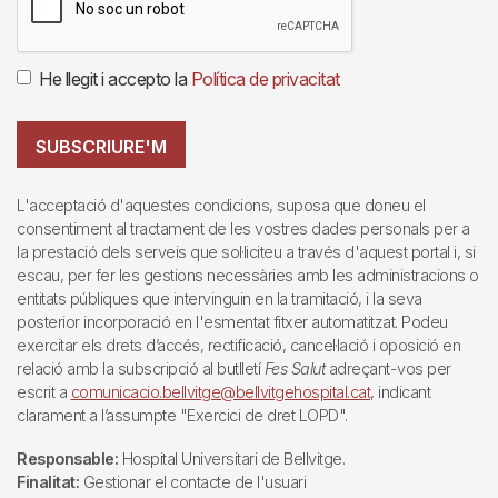
He llegit i accepto la
Política de privacitat
SUBSCRIURE'M
L'acceptació d'aquestes condicions, suposa que doneu el
consentiment al tractament de les vostres dades personals per a
la prestació dels serveis que sol·liciteu a través d'aquest portal i, si
escau, per fer les gestions necessàries amb les administracions o
entitats públiques que intervinguin en la tramitació, i la seva
posterior incorporació en l'esmentat fitxer automatitzat. Podeu
exercitar els drets d’accés, rectificació, cancel·lació i oposició en
relació amb la subscripció al butlletí
Fes Salut
adreçant-vos per
escrit a
comunicacio.bellvitge@bellvitgehospital.cat
, indicant
clarament a l’assumpte "Exercici de dret LOPD".
Responsable:
Hospital Universitari de Bellvitge.
Finalitat:
Gestionar el contacte de l'usuari