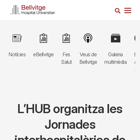
Vés
Cerca
al
Togg
contingut
navig
Navegació
Image
Image
Image
Image
Image
Im
principal
Notícies
eBellvitge
Fes
Veus de
Galeria
Bl
3r
Salut
Bellvitge
multimèdia
Au
nivell
E
L’HUB organitza les
Jornades
interhospitalàries de