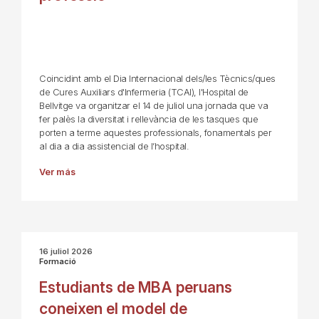
Coincidint amb el Dia Internacional dels/les Tècnics/ques
de Cures Auxiliars d'Infermeria (TCAI), l'Hospital de
Bellvitge va organitzar el 14 de juliol una jornada que va
fer palès la diversitat i rellevància de les tasques que
porten a terme aquestes professionals, fonamentals per
al dia a dia assistencial de l’hospital.
Ver más
16 juliol 2026
Formació
Estudiants de MBA peruans
coneixen el model de