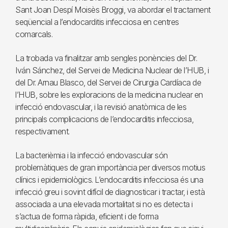
Sant Joan Despí Moisès Broggi, va abordar el tractament
seqüencial a l’endocarditis infecciosa en centres
comarcals.
La trobada va finalitzar amb sengles ponències del Dr.
Iván Sánchez, del Servei de Medicina Nuclear de l’HUB, i
del Dr. Arnau Blasco, del Servei de Cirurgia Cardíaca de
l’HUB, sobre les exploracions de la medicina nuclear en
infecció endovascular, i la revisió anatòmica de les
principals complicacions de l’endocarditis infecciosa,
respectivament.
La bacterièmia i la infecció endovascular són
problemàtiques de gran importància per diversos motius
clínics i epidemiològics. L’endocarditis infecciosa és una
infecció greu i sovint difícil de diagnosticar i tractar, i està
associada a una elevada mortalitat si no es detecta i
s’actua de forma ràpida, eficient i de forma