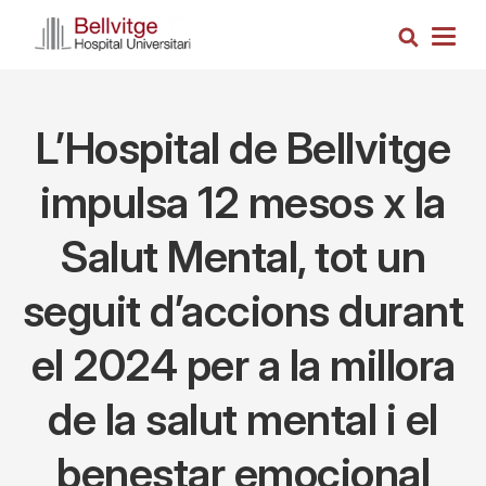
Vés
Cerca
al
Togg
contingut
navig
L’Hospital de Bellvitge
impulsa 12 mesos x la
Salut Mental, tot un
seguit d’accions durant
el 2024 per a la millora
de la salut mental i el
benestar emocional