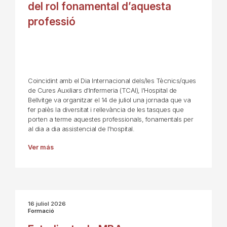
del rol fonamental d’aquesta
professió
Coincidint amb el Dia Internacional dels/les Tècnics/ques
de Cures Auxiliars d'Infermeria (TCAI), l'Hospital de
Bellvitge va organitzar el 14 de juliol una jornada que va
fer palès la diversitat i rellevància de les tasques que
porten a terme aquestes professionals, fonamentals per
al dia a dia assistencial de l’hospital.
Ver más
16 juliol 2026
Formació