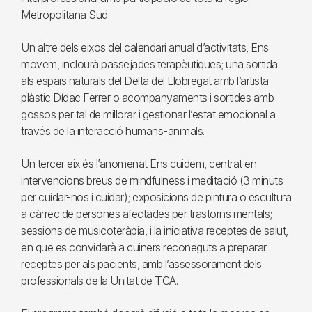
Metropolitana Sud.
Un altre dels eixos del calendari anual d’activitats, Ens
movem, inclourà passejades terapèutiques; una sortida
als espais naturals del Delta del Llobregat amb l’artista
plàstic Dídac Ferrer o acompanyaments i sortides amb
gossos per tal de millorar i gestionar l’estat emocional a
través de la interacció humans-animals.
Un tercer eix és l’anomenat Ens cuidem, centrat en
intervencions breus de mindfulness i meditació (3 minuts
per cuidar-nos i cuidar); exposicions de pintura o escultura
a càrrec de persones afectades per trastorns mentals;
sessions de musicoteràpia, i la iniciativa receptes de salut,
en que es convidarà a cuiners reconeguts a preparar
receptes per als pacients, amb l’assessorament dels
professionals de la Unitat de TCA.