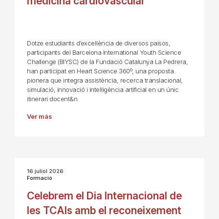
medicina cardiovascular
Dotze estudiants d’excel·lència de diversos països,
participants del Barcelona International Youth Science
Challenge (BIYSC) de la Fundació Catalunya La Pedrera,
han participat en Heart Science 360º, una proposta
pionera que integra assistència, recerca translacional,
simulació, innovació i intel·ligència artificial en un únic
itinerari docent&n
Ver más
16 juliol 2026
Formació
Celebrem el Dia Internacional de
les TCAIs amb el reconeixement