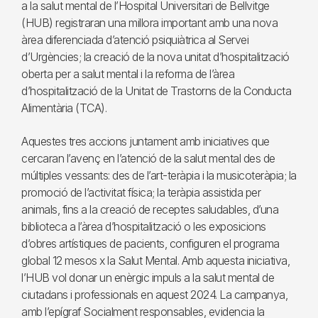
a la salut mental de l’Hospital Universitari de Bellvitge
(HUB) registraran una millora important amb una nova
àrea diferenciada d’atenció psiquiàtrica al Servei
d’Urgències; la creació de la nova unitat d’hospitalització
oberta per a salut mental i la reforma de l’àrea
d’hospitalització de la Unitat de Trastorns de la Conducta
Alimentària (TCA).
Aquestes tres accions juntament amb iniciatives que
cercaran l’avenç en l’atenció de la salut mental des de
múltiples vessants: des de l’art-teràpia i la musicoteràpia; la
promoció de l’activitat física; la teràpia assistida per
animals, fins a la creació de receptes saludables, d’una
biblioteca a l’àrea d’hospitalització o les exposicions
d’obres artístiques de pacients, configuren el programa
global 12 mesos x la Salut Mental. Amb aquesta iniciativa,
l’HUB vol donar un enèrgic impuls a la salut mental de
ciutadans i professionals en aquest 2024. La campanya,
amb l’epígraf Socialment responsables, evidencia la