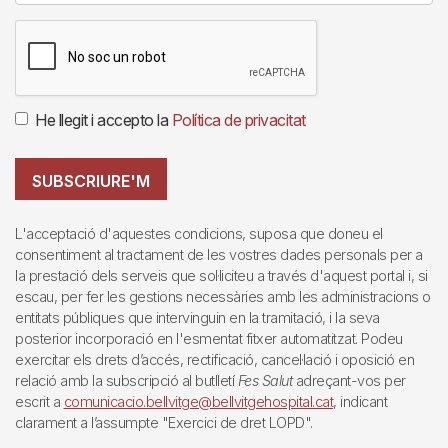
He llegit i accepto la
Política de privacitat
SUBSCRIURE'M
L'acceptació d'aquestes condicions, suposa que doneu el
consentiment al tractament de les vostres dades personals per a
la prestació dels serveis que sol·liciteu a través d'aquest portal i, si
escau, per fer les gestions necessàries amb les administracions o
entitats públiques que intervinguin en la tramitació, i la seva
posterior incorporació en l'esmentat fitxer automatitzat. Podeu
exercitar els drets d’accés, rectificació, cancel·lació i oposició en
relació amb la subscripció al butlletí
Fes Salut
adreçant-vos per
escrit a
comunicacio.bellvitge@bellvitgehospital.cat
, indicant
clarament a l’assumpte "Exercici de dret LOPD".