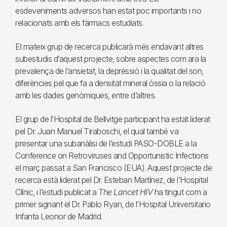
esdeveniments adversos han estat poc importants i no
relacionats amb els fàrmacs estudiats.
El mateix grup de recerca publicarà més endavant altres
subestudis d’aquest projecte, sobre aspectes com ara la
prevalença de l’ansietat, la depressió i la qualitat del son,
diferències pel que fa a densitat mineral òssia o la relació
amb les dades genòmiques, entre d’altres.
El grup de l’Hospital de Bellvitge participant ha estat liderat
pel Dr. Juan Manuel Tiraboschi, el qual també va
presentar una subanàlisi de l’estudi PASO-DOBLE a la
Conference on Retroviruses and Opportunistic Infections
el març passat a San Francisco (EUA). Aquest projecte de
recerca està liderat pel Dr. Esteban Martínez, de l’Hospital
Clínic, i l’estudi publicat a
The Lancet HIV
ha tingut com a
primer signant el Dr. Pablo Ryan, de l’Hospital Universitario
Infanta Leonor de Madrid.