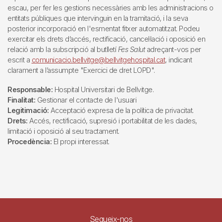
escau, per fer les gestions necessàries amb les administracions o
entitats públiques que intervinguin en la tramitació, i la seva
posterior incorporació en l'esmentat fitxer automatitzat. Podeu
exercitar els drets d’accés, rectificació, cancel·lació i oposició en
relació amb la subscripció al butlletí
Fes Salut
adreçant-vos per
escrit a
comunicacio.bellvitge@bellvitgehospital.cat
, indicant
clarament a l’assumpte "Exercici de dret LOPD".
Responsable:
Hospital Universitari de Bellvitge.
Finalitat:
Gestionar el contacte de l'usuari
Legitimació:
Acceptació expresa de la política de privacitat.
Drets:
Accés, rectificació, supresió i portabilitat de les dades,
limitació i oposició al seu tractament.
Procedència:
El propi interessat.
Segueix-nos