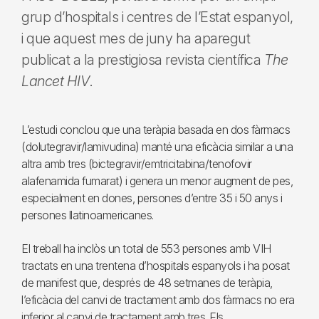
grup d’hospitals i centres de l’Estat espanyol,
i que aquest mes de juny ha aparegut
publicat a la prestigiosa revista científica
The
Lancet HIV
.
L’estudi conclou que una teràpia basada en dos fàrmacs
(dolutegravir/lamivudina) manté una eficàcia similar a una
altra amb tres (bictegravir/emtricitabina/tenofovir
alafenamida fumarat) i genera un menor augment de pes,
especialment en dones, persones d’entre 35 i 50 anys i
persones llatinoamericanes.
El treball ha inclòs un total de 553 persones amb VIH
tractats en una trentena d’hospitals espanyols i ha posat
de manifest que, després de 48 setmanes de teràpia,
l’eficàcia del canvi de tractament amb dos fàrmacs no era
inferior al canvi de tractament amb tres. Els