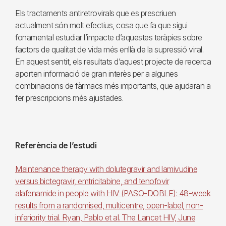
Els tractaments antiretrovirals que es prescriuen
actualment són molt efectius, cosa que fa que sigui
fonamental estudiar l’impacte d’aquestes teràpies sobre
factors de qualitat de vida més enllà de la supressió viral.
En aquest sentit, els resultats d’aquest projecte de recerca
aporten informació de gran interès per a algunes
combinacions de fàrmacs més importants, que ajudaran a
fer prescripcions més ajustades.
Referència de l’estudi
Maintenance therapy with dolutegravir and lamivudine
versus bictegravir, emtricitabine, and tenofovir
alafenamide in people with HIV (PASO-DOBLE): 48-week
results from a randomised, multicentre, open-label, non-
inferiority trial. Ryan, Pablo et al. The Lancet HIV, June