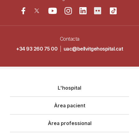
Contacta
+34 93 260 75 00
|
uac@bellvitgehospital.cat
Navegació
L'hospital
principal
Àrea pacient
Àrea professional