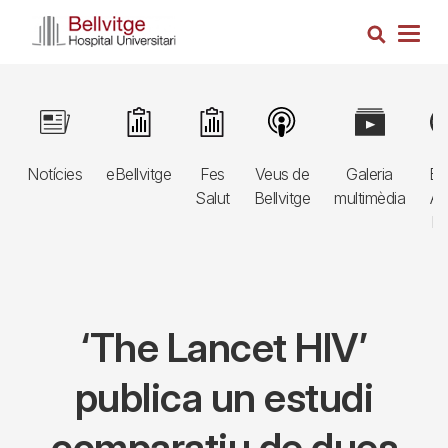
Vés
Cerca
al
Togg
contingut
navig
Navegació
Image
Image
Image
Image
Image
Im
principal
Notícies
eBellvitge
Fes
Veus de
Galeria
Bl
3r
Salut
Bellvitge
multimèdia
Au
nivell
E
‘The Lancet HIV’
publica un estudi
comparatiu de dues