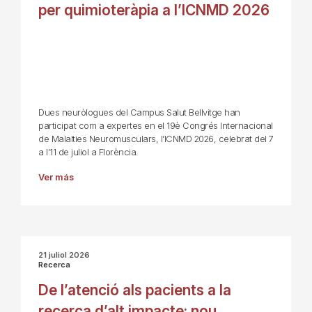
per quimioteràpia a l’ICNMD 2026
Dues neuròlogues del Campus Salut Bellvitge han
participat com a expertes en el 19è Congrés Internacional
de Malalties Neuromusculars, l’ICNMD 2026, celebrat del 7
a l’11 de juliol a Florència.
Ver más
21 juliol 2026
Recerca
De l’atenció als pacients a la
recerca d’alt impacte: nou