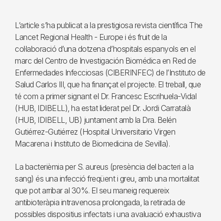
L’article s’ha publicat a la prestigiosa revista científica The
Lancet Regional Health - Europe i és fruit de la
col·laboració d’una dotzena d’hospitals espanyols en el
marc del Centro de Investigación Biomédica en Red de
Enfermedades Infecciosas (CIBERINFEC) de l’Instituto de
Salud Carlos III, que ha finançat el projecte. El treball, que
té com a primer signant el Dr. Francesc Escrihuela-Vidal
(HUB, IDIBELL), ha estat liderat pel Dr. Jordi Carratalà
(HUB, IDIBELL, UB) juntament amb la Dra. Belén
Gutiérrez-Gutiérrez (Hospital Universitario Virgen
Macarena i Instituto de Biomedicina de Sevilla).
La bacterièmia per S. aureus (presència del bacteri a la
sang) és una infecció freqüent i greu, amb una mortalitat
que pot arribar al 30%. El seu maneig requereix
antibioteràpia intravenosa prolongada, la retirada de
possibles dispositius infectats i una avaluació exhaustiva