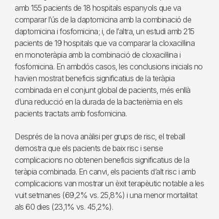
amb 155 pacients de 18 hospitals espanyols que va
comparar l’ús de la daptomicina amb la combinació de
daptomicina i fosfomicina; i, de l’altra, un estudi amb 215
pacients de 19 hospitals que va comparar la cloxacil·lina
en monoteràpia amb la combinació de cloxacil·lina i
fosfomicina. En ambdós casos, les conclusions inicials no
havien mostrat beneficis significatius de la teràpia
combinada en el conjunt global de pacients, més enllà
d’una reducció en la durada de la bacterièmia en els
pacients tractats amb fosfomicina.
Després de la nova anàlisi per grups de risc, el treball
demostra que els pacients de baix risc i sense
complicacions no obtenen beneficis significatius de la
teràpia combinada. En canvi, els pacients d’alt risc i amb
complicacions van mostrar un èxit terapèutic notable a les
vuit setmanes (69,2% vs. 25,8%) i una menor mortalitat
als 60 dies (23,1% vs. 45,2%).