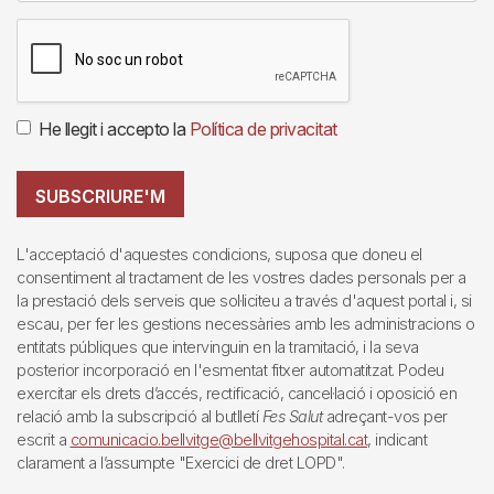
He llegit i accepto la
Política de privacitat
SUBSCRIURE'M
L'acceptació d'aquestes condicions, suposa que doneu el
consentiment al tractament de les vostres dades personals per a
la prestació dels serveis que sol·liciteu a través d'aquest portal i, si
escau, per fer les gestions necessàries amb les administracions o
entitats públiques que intervinguin en la tramitació, i la seva
posterior incorporació en l'esmentat fitxer automatitzat. Podeu
exercitar els drets d’accés, rectificació, cancel·lació i oposició en
relació amb la subscripció al butlletí
Fes Salut
adreçant-vos per
escrit a
comunicacio.bellvitge@bellvitgehospital.cat
, indicant
clarament a l’assumpte "Exercici de dret LOPD".