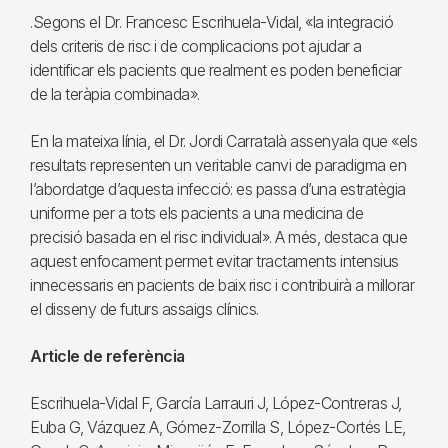
.Segons el Dr. Francesc Escrihuela-Vidal, «la integració
dels criteris de risc i de complicacions pot ajudar a
identificar els pacients que realment es poden beneficiar
de la teràpia combinada».
En la mateixa línia, el Dr. Jordi Carratalà assenyala que «els
resultats representen un veritable canvi de paradigma en
l’abordatge d’aquesta infecció: es passa d’una estratègia
uniforme per a tots els pacients a una medicina de
precisió basada en el risc individual». A més, destaca que
aquest enfocament permet evitar tractaments intensius
innecessaris en pacients de baix risc i contribuirà a millorar
el disseny de futurs assaigs clínics.
Article de referència
Escrihuela-Vidal F, García Larrauri J, López-Contreras J,
Euba G, Vázquez A, Gómez-Zorrilla S, López-Cortés LE,