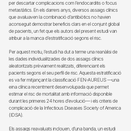
per descartar complicacions com l’endocarditis o focus
metastàtics. En els darrers anys, diversos assaigs clínics
que avaluaven la combinació d’antibiòtics no havien
aconseguit demostrar beneficis clars en el conjunt global
de pacients, un fet que els autors del present estudi van
atribuir a la manca d’estratificació segons el risc.
Per aquest motiu, l’estudi ha dut a terme una reanàlisi de
les dades individualitzades de dos assaigs clínics
aleatoritzats prèviament realitzats, diferenciant els
pacients segons el seu perfil de risc. Aquesta estratificació
es va fer mitjançant la classificació FEN-AUREUS —una
eina clínica recentment desenvolupada que permet
estimar el risc de mortalitat amb informació disponible
durant les primeres 24 hores d’evolució— i els criteris de
complicació de la Infectious Diseases Society of America
(IDSA).
Els assaigs reavaluats inclouen, d’una banda, un estudi