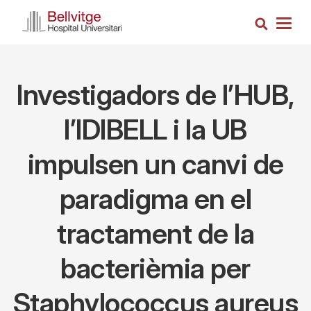
Vés
Cerca
al
Togg
contingut
navig
Investigadors de l’HUB,
l’IDIBELL i la UB
impulsen un canvi de
paradigma en el
tractament de la
bacterièmia per
Staphylococcus aureus