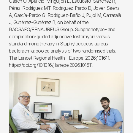
Gasch O, Aparicio-Minguijón E, Escudero-Sánchez R,
Pérez-Rodríguez MT, Rodríguez-Pardo D, Jover-Sáenz
A, García-Pardo G, Rodríguez-Baño J, Pujol M, Carratalà
J, Gutiérrez-Gutiérrez B; on behalf of the
BACSAFO/FENAUREUS Group. Subphenotype- and
complication-guided adjunctive fosfomycin versus
standard monotherapy in Staphylococcus aureus
bacteraemia: pooled analysis of two randomised trials.
The Lancet Regional Health - Europe. 2026;101611.
https://doi.org/10.1016/j.lanepe.2026.101611.