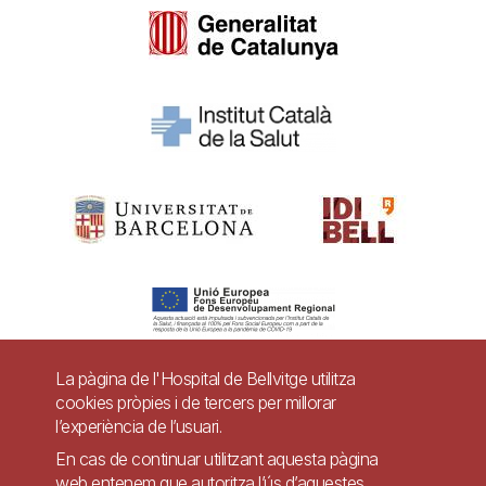
La pàgina de l'Hospital de Bellvitge utilitza
cookies pròpies i de tercers per millorar
Pie
l’experiència de l’usuari.
Contacte
de
En cas de continuar utilitzant aquesta pàgina
Accessibilitat
Avís legal
Ajuda
web entenem que autoritza l’ús d’aquestes