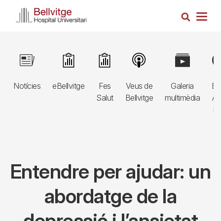
Vés
Cerca
al
Togg
contingut
navig
Navegació
Image
Image
Image
Image
Image
Im
principal
Notícies
eBellvitge
Fes
Veus de
Galeria
Bl
3r
Salut
Bellvitge
multimèdia
Au
nivell
E
Entendre per ajudar: un
abordatge de la
depressió i l’ansietat