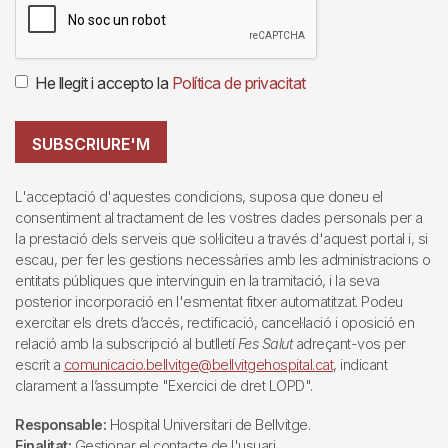
He llegit i accepto la
Política de privacitat
SUBSCRIURE'M
L'acceptació d'aquestes condicions, suposa que doneu el
consentiment al tractament de les vostres dades personals per a
la prestació dels serveis que sol·liciteu a través d'aquest portal i, si
escau, per fer les gestions necessàries amb les administracions o
entitats públiques que intervinguin en la tramitació, i la seva
posterior incorporació en l'esmentat fitxer automatitzat. Podeu
exercitar els drets d’accés, rectificació, cancel·lació i oposició en
relació amb la subscripció al butlletí
Fes Salut
adreçant-vos per
escrit a
comunicacio.bellvitge@bellvitgehospital.cat
, indicant
clarament a l’assumpte "Exercici de dret LOPD".
Responsable:
Hospital Universitari de Bellvitge.
Finalitat:
Gestionar el contacte de l'usuari