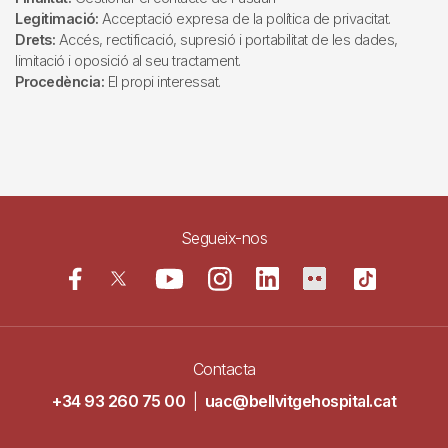
Legitimació:
Acceptació expresa de la política de privacitat.
Drets:
Accés, rectificació, supresió i portabilitat de les dades,
limitació i oposició al seu tractament.
Procedència:
El propi interessat.
Segueix-nos
Contacta
+34 93 260 75 00
|
uac@bellvitgehospital.cat