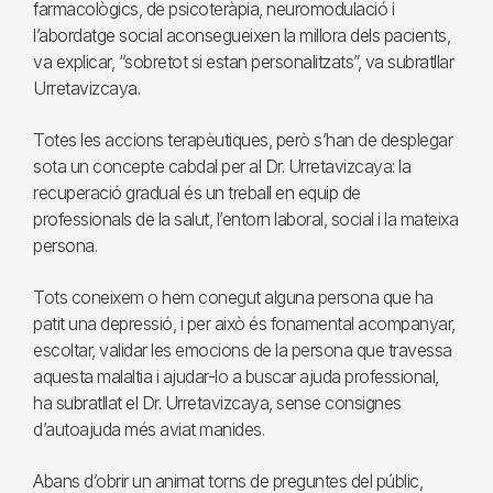
farmacològics, de psicoteràpia, neuromodulació i
l’abordatge social aconsegueixen la millora dels pacients,
va explicar, “sobretot si estan personalitzats”, va subratllar
Urretavizcaya.
Totes les accions terapèutiques, però s’han de desplegar
sota un concepte cabdal per al Dr. Urretavizcaya: la
recuperació gradual és un treball en equip de
professionals de la salut, l’entorn laboral, social i la mateixa
persona.
Tots coneixem o hem conegut alguna persona que ha
patit una depressió, i per això és fonamental acompanyar,
escoltar, validar les emocions de la persona que travessa
aquesta malaltia i ajudar-lo a buscar ajuda professional,
ha subratllat el Dr. Urretavizcaya, sense consignes
d’autoajuda més aviat manides.
Abans d’obrir un animat torns de preguntes del públic,