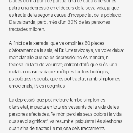
Dades com a punt de partida: una de cada 5 persones
patirà una depressió en el decurs de la seva vida, ja que
es tracta de la segona causa d’incapacitat de la població.
D’altra banda, però, més d’un 80% de les persones
tractades milloren.
A l’inici de la xerrada, que va omplir les 80 places
d’aforament de la sala, el Dr. Urretavizcaya, va voler deixar
molt clar allò que no és depressió: no és mandra, ni
feblesa, ni falta de voluntat; enfront d’allò que si és: una
malaltia ocasionada per múltiples factors biològics,
psicològics i socials, que es pot tractar, i amb símptomes
emocionals, físics i cognitius.
La depressió, que pot incloure també símptomes
d’ansietat, impacta en tots els vessants de la vida de les
persones afectades, “el món perd els seus colors i la vida
qualsevol significat”, va resumir el psiquiatra i és aleshores
quan s’ha de tractar. La majoria dels tractaments