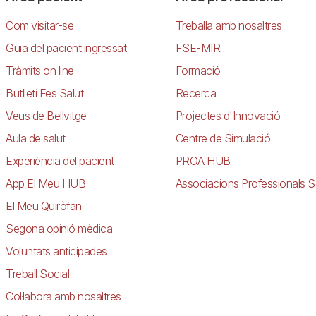
Com visitar-se
Treballa amb nosaltres
Guia del pacient ingressat
FSE-MIR
Tràmits on line
Formació
Butlletí Fes Salut
Recerca
Veus de Bellvitge
Projectes d'Innovació
Aula de salut
Centre de Simulació
Experiència del pacient
PROA HUB
App El Meu HUB
Associacions Professionals S
El Meu Quiròfan
Segona opinió mèdica
Voluntats anticipades
Treball Social
Col·labora amb nosaltres