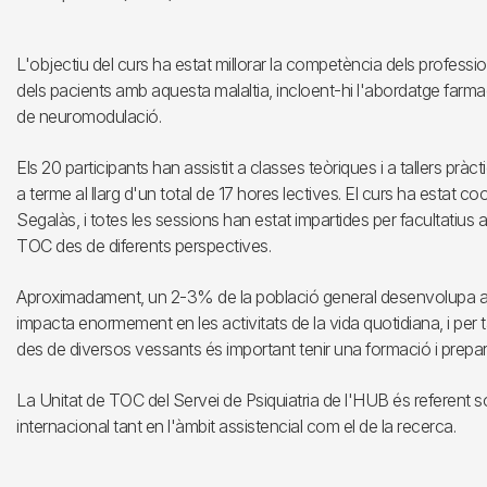
L'objectiu del curs ha estat millorar la competència dels professio
dels pacients amb aquesta malaltia, incloent-hi l'abordatge farma
de neuromodulació.
Els 20 participants han assistit a classes teòriques i a tallers pràc
a terme al llarg d'un total de 17 hores lectives. El curs ha estat coo
Segalàs, i totes les sessions han estat impartides per facultatius
TOC des de diferents perspectives.
Aproximadament, un 2-3% de la població general desenvolupa al l
impacta enormement en les activitats de la vida quotidiana, i per
des de diversos vessants és important tenir una formació i prepar
La Unitat de TOC del Servei de Psiquiatria de l'HUB és referent so
internacional tant en l'àmbit assistencial com el de la recerca.