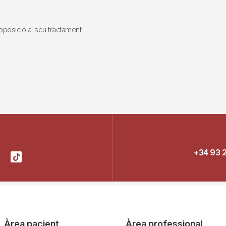
i oposició al seu tractament.
+34 93 
Àrea pacient
Àrea professional