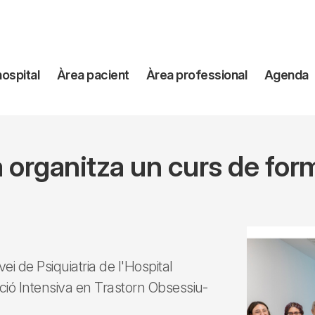
avegación
hospital
Àrea pacient
Àrea professional
Agenda
incipal
ia organitza un curs de fo
ei de Psiquiatria de l'Hospital
ació Intensiva en Trastorn Obsessiu-