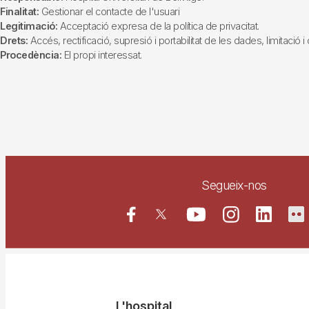
Finalitat:
Gestionar el contacte de l'usuari
Legitimació:
Acceptació expresa de la política de privacitat.
Drets:
Accés, rectificació, supresió i portabilitat de les dades, limitació 
Procedència:
El propi interessat.
Segueix-nos
L'hospital