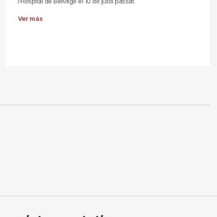
l'Hospital de Bellvitge el 10 de juliol passat.
Ver más