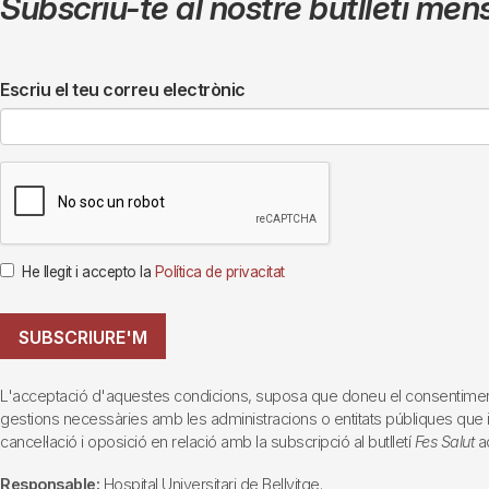
Subscriu-te al nostre butlletí men
Escriu el teu correu electrònic
He llegit i accepto la
Política de privacitat
SUBSCRIURE'M
L'acceptació d'aquestes condicions, suposa que doneu el consentiment al 
gestions necessàries amb les administracions o entitats públiques que inte
cancel·lació i oposició en relació amb la subscripció al butlletí
Fes Salut
ad
Responsable:
Hospital Universitari de Bellvitge.