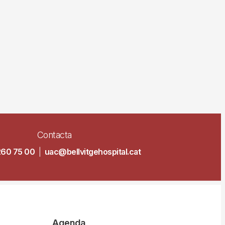
Contacta
260 75 00
|
uac@bellvitgehospital.cat
Agenda