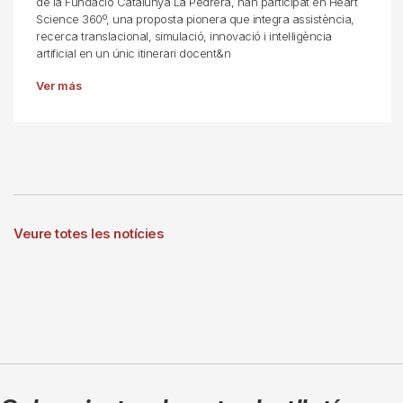
de la Fundació Catalunya La Pedrera, han participat en Heart
Science 360º, una proposta pionera que integra assistència,
recerca translacional, simulació, innovació i intel·ligència
artificial en un únic itinerari docent&n
Ver más
Veure totes les notícies