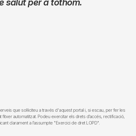
 salut per a tothom.
s que sol·liciteu a través d'aquest portal i, si escau, per fer les
fitxer automatitzat. Podeu exercitar els drets d’accés, rectificació,
dicant clarament a l’assumpte "Exercici de dret LOPD".