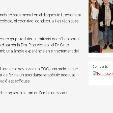
nals en salut mental en el diagnòstic i tractament
cològic, el cognitivo-conductual i les tècniques
tics en grups reduïts i tutoritzats que s'han portat
rdinat per la Dra. Pino Alonso i el Dr. Cinto
 amb una àmplia experiència en el tractament del
Compartir:
larg de la seva vida un TOC, una malaltia que
 tal de fer-ne un abordatge terapèutic adequat
ació específiques.
bre aquest trastorn en l'àmbit nacional i