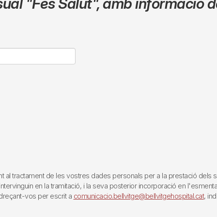
sual
"Fes Salut"
,
amb informació de
tractament de les vostres dades personals per a la prestació dels servei
rvinguin en la tramitació, i la seva posterior incorporació en l'esmentat 
reçant-vos per escrit a
comunicacio.bellvitge@bellvitgehospital.cat
, in