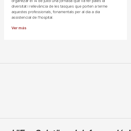
organitzar el 14 de juliol una jornada que va fer palès la
diversitat i rellevància de les tasques que porten a terme
aquestes professionals, fonamentals per al dia a dia
assistencial de l’hospital.
Ver más