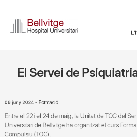
Vés
al
contingut
N
L'
pr
El Servei de Psiquiatr
Formació
06 juny 2024
-
Entre el 22 i el 24 de maig, la Unitat de TOC del Serv
Universitari de Bellvitge ha organitzat el curs Form
Compulsiu (TOC).