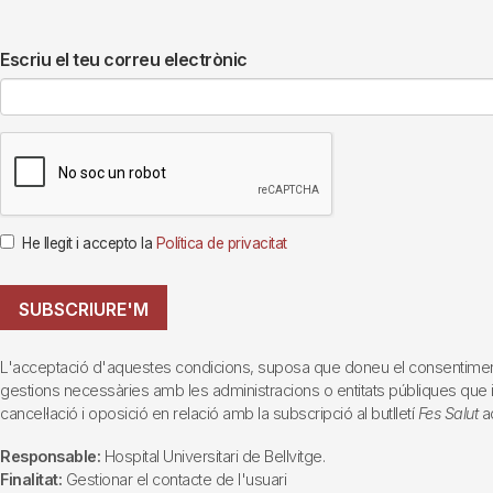
Escriu el teu correu electrònic
He llegit i accepto la
Política de privacitat
SUBSCRIURE'M
L'acceptació d'aquestes condicions, suposa que doneu el consentiment al 
gestions necessàries amb les administracions o entitats públiques que inte
cancel·lació i oposició en relació amb la subscripció al butlletí
Fes Salut
ad
Responsable:
Hospital Universitari de Bellvitge.
Finalitat:
Gestionar el contacte de l'usuari