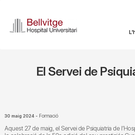
Vés
al
contingut
N
L'
pr
El Servei de Psiqui
Formació
30 maig 2024
-
Aquest 27 de maig, el Servei de Psiquiatria de l’Hospi