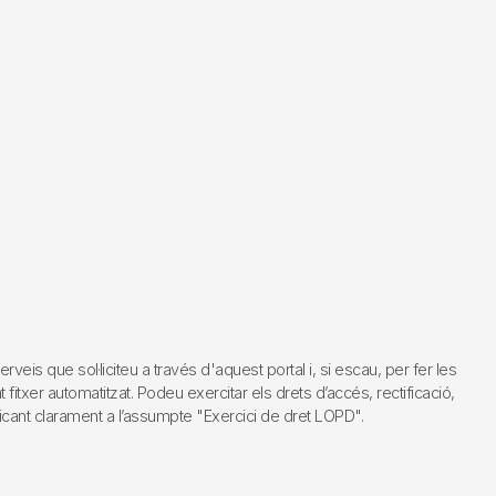
s que sol·liciteu a través d'aquest portal i, si escau, per fer les
fitxer automatitzat. Podeu exercitar els drets d’accés, rectificació,
dicant clarament a l’assumpte "Exercici de dret LOPD".