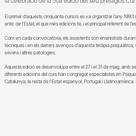
la celebració de la 50a edició del seu prestigiós Cu
El primer d’aquests cinquanta cursos es va organitzar l’any 1993 i
antic de l’Estat, el que més edicions té, i el principal referent de l
Com en cada convocatòria, els assistents són ensinistrats durant
tècniques i en els darrers avenços d’aquesta teràpia psiquiàtrica,
severa i altres patologies.
Aquesta edició es desenvolupa entre el 27 i el 31 de maig, amb se
diferents edicions del curs han congregat especialistes en Psiquiat
Catalunya, la resta de l’Estat espanyol, Portugal i Llatinoamèrica.