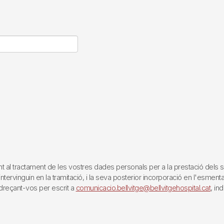
tractament de les vostres dades personals per a la prestació dels servei
rvinguin en la tramitació, i la seva posterior incorporació en l'esmentat 
reçant-vos per escrit a
comunicacio.bellvitge@bellvitgehospital.cat
, in