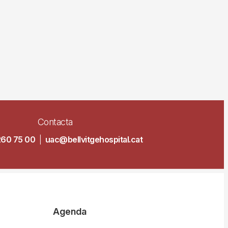
Contacta
260 75 00
|
uac@bellvitgehospital.cat
Agenda