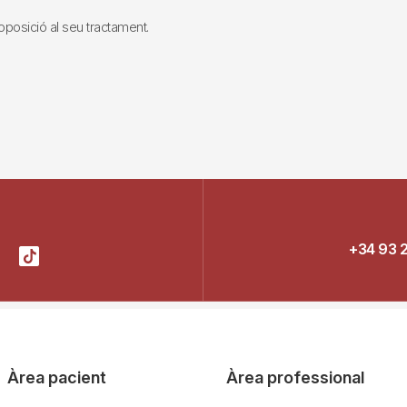
i oposició al seu tractament.
+34 93 
Àrea pacient
Àrea professional