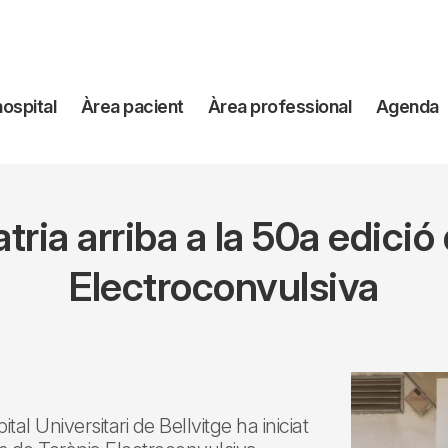
avegación
hospital
Àrea pacient
Àrea professional
Agenda
incipal
atria arriba a la 50a edició
Electroconvulsiva
tal Universitari de Bellvitge ha iniciat