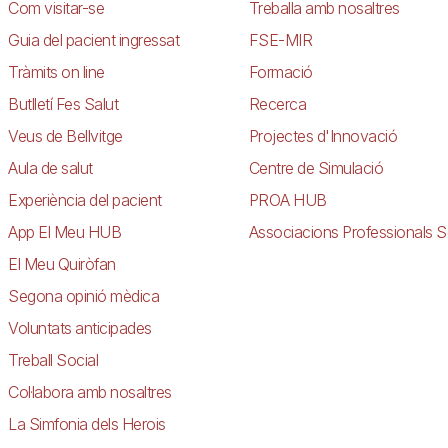
Com visitar-se
Treballa amb nosaltres
Guia del pacient ingressat
FSE-MIR
Tràmits on line
Formació
Butlletí Fes Salut
Recerca
Veus de Bellvitge
Projectes d'Innovació
Aula de salut
Centre de Simulació
Experiència del pacient
PROA HUB
App El Meu HUB
Associacions Professionals S
El Meu Quiròfan
Segona opinió mèdica
Voluntats anticipades
Treball Social
Col·labora amb nosaltres
La Simfonia dels Herois