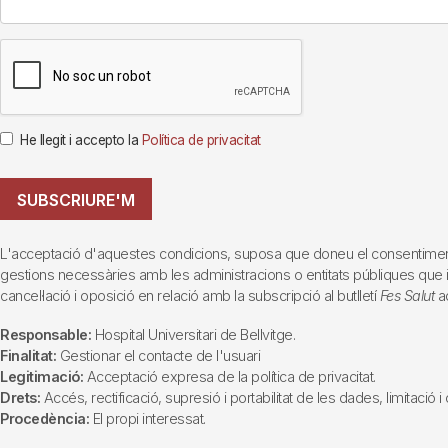
He llegit i accepto la
Política de privacitat
SUBSCRIURE'M
L'acceptació d'aquestes condicions, suposa que doneu el consentiment al 
gestions necessàries amb les administracions o entitats públiques que inte
cancel·lació i oposició en relació amb la subscripció al butlletí
Fes Salut
ad
Responsable:
Hospital Universitari de Bellvitge.
Finalitat:
Gestionar el contacte de l'usuari
Legitimació:
Acceptació expresa de la política de privacitat.
Drets:
Accés, rectificació, supresió i portabilitat de les dades, limitació 
Procedència:
El propi interessat.