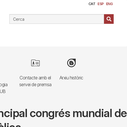
CAT
ESP
ENG
e
Image
Image
Contacte amb el
Arxiu històric
ogia
servei de premsa
HUB
incipal congrés mundial de