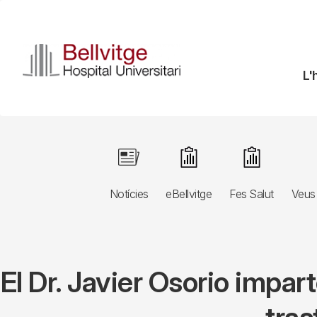
Vés
al
contingut
N
L'
pr
Navegació
Image
Image
Image
principal
Notícies
eBellvitge
Fes Salut
Veus 
3r
nivell
El Dr. Javier Osorio impa