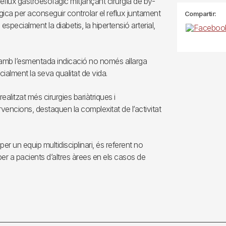
 reflux gastroesofàgic mitjançant cirurgia de by-
úrgica per aconseguir controlar el reflux juntament
Compartir:
specialment la diabetis, la hipertensió arterial,
a amb l’esmentada indicació no només allarga
ialment la seva qualitat de vida.
ealitzat més cirurgies bariàtriques i
vencions, destaquen la complexitat de l’activitat
per un equip multidisciplinari, és referent no
er a pacients d’altres àrees en els casos de