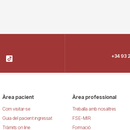
+34 93 
Àrea pacient
Àrea professional
Com visitar-se
Treballa amb nosaltres
Guia del pacient ingressat
FSE-MIR
Tràmits on line
Formació