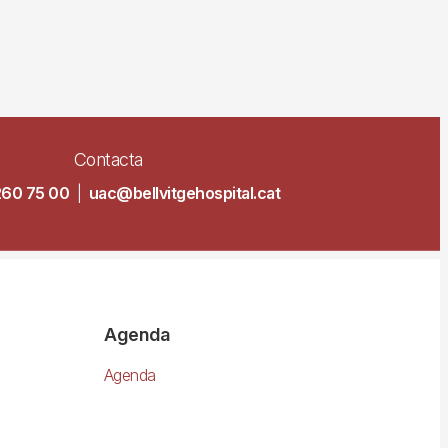
Contacta
260 75 00
|
uac@bellvitgehospital.cat
Agenda
Agenda