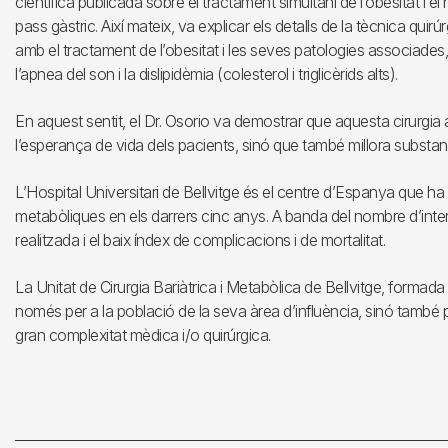
científica publicada sobre el tractament simultani de l’obesitat i el
pass gàstric. Així mateix, va explicar els detalls de la tècnica quir
amb el tractament de l’obesitat i les seves patologies associades, e
l’apnea del son i la dislipidèmia (colesterol i triglicèrids alts).
En aquest sentit, el Dr. Osorio va demostrar que aquesta cirurgi
l’esperança de vida dels pacients, sinó que també millora substanc
L’Hospital Universitari de Bellvitge és el centre d’Espanya que ha r
metabòliques en els darrers cinc anys. A banda del nombre d’inter
realitzada i el baix índex de complicacions i de mortalitat.
La Unitat de Cirurgia Bariàtrica i Metabòlica de Bellvitge, formada 
només per a la població de la seva àrea d’influència, sinó també p
gran complexitat mèdica i/o quirúrgica.