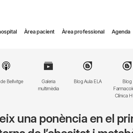
avegación
hospital
Àrea pacient
Àrea professional
Agenda
incipal
Image
Image
Image
Imag
de Bellvitge
Galeria
Blog Aula ELA
Blog
multimèdia
Farmacol
Clínica 
rteix una ponència en el pr