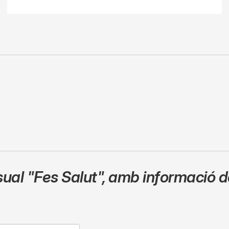
sual
"Fes Salut"
,
amb informació de