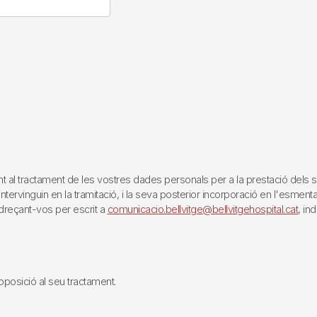
tractament de les vostres dades personals per a la prestació dels servei
rvinguin en la tramitació, i la seva posterior incorporació en l'esmentat 
reçant-vos per escrit a
comunicacio.bellvitge@bellvitgehospital.cat
, in
i oposició al seu tractament.