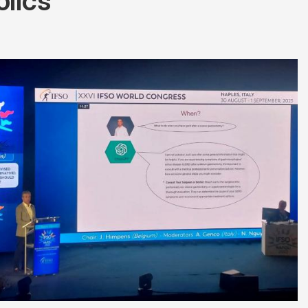
òlics