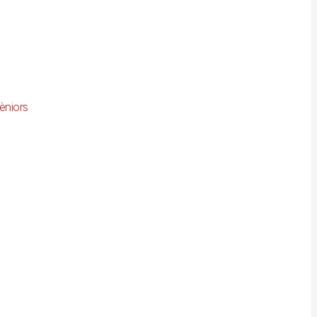
èniors