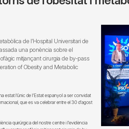
torns de l’obesitat i metab
etabòlica de l’Hospital Universitari de
a passada una ponència sobre el
esofàgic mitjançant cirurgia de by-pass
eration of Obesity and Metabolic
e ha estat l’únic de l’Estat espanyol a ser convidat
rnacional, que es va celebrar entre el 30 d’agost
iència quirúrgica del nostre centre i l’evidència