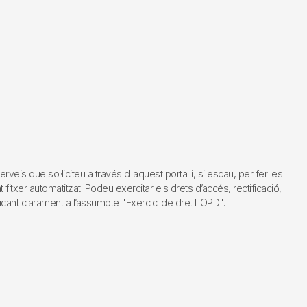
s que sol·liciteu a través d'aquest portal i, si escau, per fer les
fitxer automatitzat. Podeu exercitar els drets d’accés, rectificació,
dicant clarament a l’assumpte "Exercici de dret LOPD".