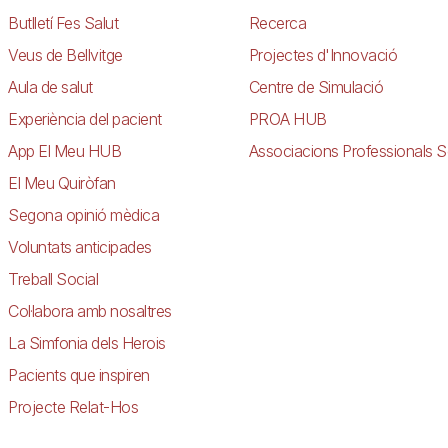
Butlletí Fes Salut
Recerca
Veus de Bellvitge
Projectes d'Innovació
Aula de salut
Centre de Simulació
Experiència del pacient
PROA HUB
App El Meu HUB
Associacions Professionals S
El Meu Quiròfan
Segona opinió mèdica
Voluntats anticipades
Treball Social
Col·labora amb nosaltres
La Simfonia dels Herois
Pacients que inspiren
Projecte Relat-Hos