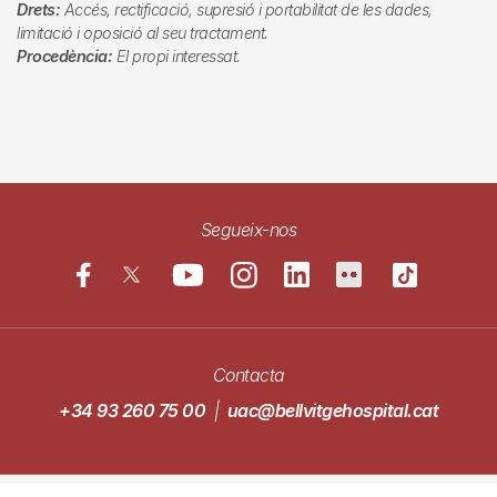
Drets:
Accés, rectificació, supresió i portabilitat de les dades,
limitació i oposició al seu tractament.
Procedència:
El propi interessat.
Segueix-nos
Contacta
+34 93 260 75 00
|
uac@bellvitgehospital.cat