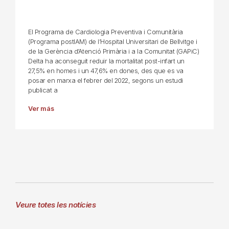
El Programa de Cardiologia Preventiva i Comunitària
(Programa postIAM) de l’Hospital Universitari de Bellvitge i
de la Gerència d’Atenció Primària i a la Comunitat (GAPiC)
Delta ha aconseguit reduir la mortalitat post-infart un
27,5% en homes i un 47,6% en dones, des que es va
posar en marxa el febrer del 2022, segons un estudi
publicat a
Ver más
Veure totes les notícies