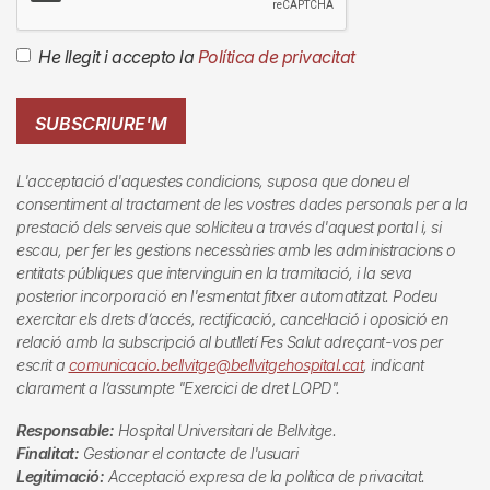
He llegit i accepto la
Política de privacitat
SUBSCRIURE'M
L'acceptació d'aquestes condicions, suposa que doneu el
consentiment al tractament de les vostres dades personals per a la
prestació dels serveis que sol·liciteu a través d'aquest portal i, si
escau, per fer les gestions necessàries amb les administracions o
entitats públiques que intervinguin en la tramitació, i la seva
posterior incorporació en l'esmentat fitxer automatitzat. Podeu
exercitar els drets d’accés, rectificació, cancel·lació i oposició en
relació amb la subscripció al butlletí
Fes Salut
adreçant-vos per
escrit a
comunicacio.bellvitge@bellvitgehospital.cat
, indicant
clarament a l’assumpte "Exercici de dret LOPD".
Responsable:
Hospital Universitari de Bellvitge.
Finalitat:
Gestionar el contacte de l'usuari
Legitimació:
Acceptació expresa de la política de privacitat.