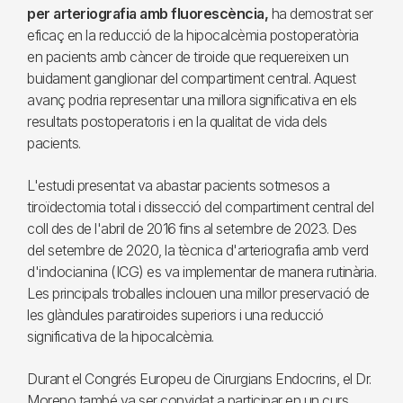
per arteriografia amb fluorescència,
ha demostrat ser
eficaç en la reducció de la hipocalcèmia postoperatòria
en pacients amb càncer de tiroide que requereixen un
buidament ganglionar del compartiment central. Aquest
avanç podria representar una millora significativa en els
resultats postoperatoris i en la qualitat de vida dels
pacients.
L'estudi presentat va abastar pacients sotmesos a
tiroïdectomia total i dissecció del compartiment central del
coll des de l'abril de 2016 fins al setembre de 2023. Des
del setembre de 2020, la tècnica d'arteriografia amb verd
d'indocianina (ICG) es va implementar de manera rutinària.
Les principals troballes inclouen una millor preservació de
les glàndules paratiroides superiors i una reducció
significativa de la hipocalcèmia.
Durant el Congrés Europeu de Cirurgians Endocrins, el Dr.
Moreno també va ser convidat a participar en un curs