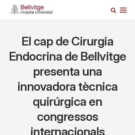
Vés
Cerca
al
Togg
contingut
navig
El cap de Cirurgia
Endocrina de Bellvitge
presenta una
innovadora tècnica
quirúrgica en
congressos
internacionals