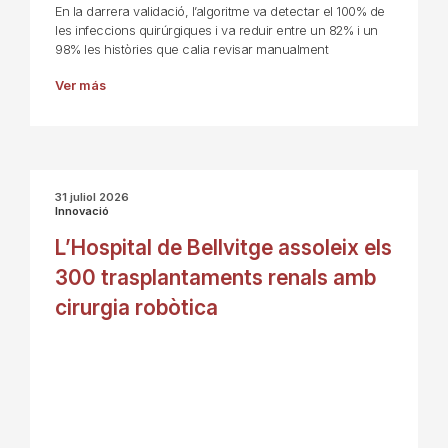
En la darrera validació, l’algoritme va detectar el 100% de
les infeccions quirúrgiques i va reduir entre un 82% i un
98% les històries que calia revisar manualment
Ver más
31 juliol 2026
Innovació
L’Hospital de Bellvitge assoleix els
300 trasplantaments renals amb
cirurgia robòtica