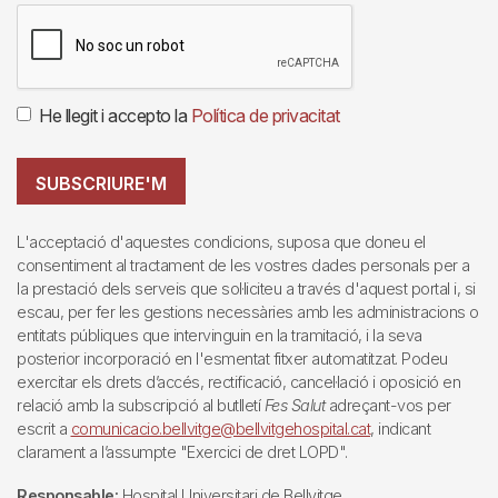
He llegit i accepto la
Política de privacitat
SUBSCRIURE'M
L'acceptació d'aquestes condicions, suposa que doneu el
consentiment al tractament de les vostres dades personals per a
la prestació dels serveis que sol·liciteu a través d'aquest portal i, si
escau, per fer les gestions necessàries amb les administracions o
entitats públiques que intervinguin en la tramitació, i la seva
posterior incorporació en l'esmentat fitxer automatitzat. Podeu
exercitar els drets d’accés, rectificació, cancel·lació i oposició en
relació amb la subscripció al butlletí
Fes Salut
adreçant-vos per
escrit a
comunicacio.bellvitge@bellvitgehospital.cat
, indicant
clarament a l’assumpte "Exercici de dret LOPD".
Responsable:
Hospital Universitari de Bellvitge.