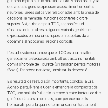
genoma implicats en la malaltia. La Dra. Alonso assenyala
que aquests gens s’expressen especialment en certes
neurones i àrees del cervell relacionades amb la presa de
decisions, la memòria i funcions cognitives d’ordre
superior. Així, el risc de patir TOC, segons l’estudi,
s’associa entre d’altres a algunes variants genètiques
expressades en neurones riques en receptors de la
dopamina al hipocamp i regions corticals.
L’estudi evidencia també que el TOC és una malaltia
genèticament relacionada amb altres trastorns mentals
com la síndrome de Tourette (un trastorn per tics motors i
fònics), l’anorèxia nerviosa, l’ansietat i la depressió.
Els resultats de l’estudi són importants, conclou la Dra.
Alonso, perquè “ens ajuden a entendre la complexitat del
TOC, una malaltia fruit de la interacció entre factors de risc
genètics i factors ambientals, com per exemple els
hormonals, per a la qual no tenim encara un tractament