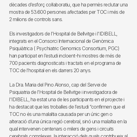
dècades d’esforç col·laboratiu, que ha permès reclutar una
mostra de 53.600 persones afectades per TOC i més de
2 milions de controls sans.
Els investigadors de l’Hospital de Bellvitge i l'IDIBELL,
integrats en el Consorci Internacional de Genòmica
Psiquiàtrica ( Psychiatric Genomics Consortium, PGC)
han participat en l’estudi incloent-hi mostres de més de
700 pacients diagnosticats i tractats en el programa de
TOC de l’hospital en els darrers 20 anys.
La Dra. Maria del Pino Alonso, cap del Servei de
Psiquiatria de l’Hospital de Bellvitge i investigadora de
l'IDIBELL, ha estat una de les participants en el projecte i
ha destacat que les troballes de l’estudi “confirmen que el
TOC no és una malaltia causada per un únic gen o
alteració d’una única regió cerebral, sinó una malaltia en la
qual intervenen centenars o milers de gens i circuits
cerebrals complexes, la interacció dels quals contribueix al