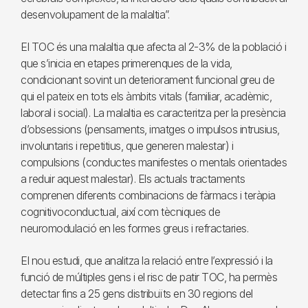
desenvolupament de la malaltia”.
El TOC és una malaltia que afecta al 2-3% de la població i
que s’inicia en etapes primerenques de la vida,
condicionant sovint un deteriorament funcional greu de
qui el pateix en tots els àmbits vitals (familiar, acadèmic,
laboral i social). La malaltia es caracteritza per la presència
d’obsessions (pensaments, imatges o impulsos intrusius,
involuntaris i repetitius, que generen malestar) i
compulsions (conductes manifestes o mentals orientades
a reduir aquest malestar). Els actuals tractaments
comprenen diferents combinacions de fàrmacs i teràpia
cognitivoconductual, així com tècniques de
neuromodulació en les formes greus i refractaries.
El nou estudi, que analitza la relació entre l’expressió i la
funció de múltiples gens i el risc de patir TOC, ha permès
detectar fins a 25 gens distribuïts en 30 regions del