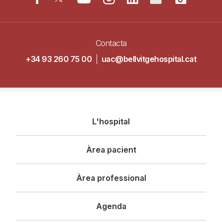
Contacta
+34 93 260 75 00
|
uac@bellvitgehospital.cat
Navegació
L'hospital
principal
Àrea pacient
Àrea professional
Agenda