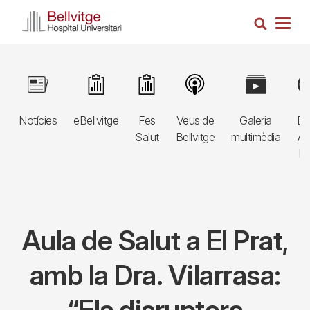
Vés
Cerca
al
Togg
contingut
navig
Navegació
Image
Image
Image
Image
Image
Im
principal
Notícies
eBellvitge
Fes
Veus de
Galeria
Bl
3r
Salut
Bellvitge
multimèdia
Au
nivell
E
Aula de Salut a El Prat,
amb la Dra. Vilarrasa:
“Els disruptors