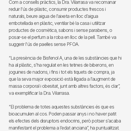
Com a consells pràctics, la Dra. Vilarrasa va recomanar
reduir l'ús de plàstic, consumir productes frescos i
naturals, beure aigua de l’aixeta en lloc d’aigua
embotellada en plàstic, ventilar bé la casa i utilitzar
productes de cosmètica, sabons i sense parabens, o
posar-se el perfum a la roba en lloc de la pell. També va
suggerir l'ús de paelles sense PFOA.
“La presència de Bisfenol A, una de les substàncies que hi
ha al plàstic, s’ha regulat en les tetines de biberons, en
joguines de nadons, i fins i tot els tiquets de compra, ja
que la seva major exposició està lligada a l’augment de
massa corporal i obesitat, junt amb altres factors, és clar”,
va exemplificar la Dra. Vilarrasa.
“El problema de totes aquestes substàncies és que es
bioacumulen al cos. Poden passar anys i no haver patit
els efectes dels disruptors endocrins, però potser s’acaba
manifestant el problema a l’edat anciana”, ha puntualitzat.