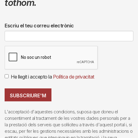
tothom.
Escriu el teu correu electrònic
He llegit i accepto la
Política de privacitat
SUBSCRIURE'M
L'acceptació d'aquestes condicions, suposa que doneu el
consentiment al tractament de les vostres dades personals per a
la prestació dels serveis que sol·liciteu a través d'aquest portal i, si
escau, per fer les gestions necessàries amb les administracions o
entitats públiques que intervinguin en la tramitació, i la seva