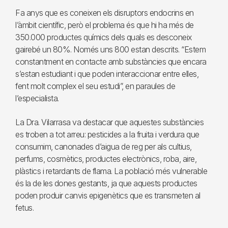
Fa anys que es coneixen els disruptors endocrins en
l’àmbit científic, però el problema és que hi ha més de
350.000 productes químics dels quals es desconeix
gairebé un 80%. Només uns 800 estan descrits. “Estem
constantment en contacte amb substàncies que encara
s’estan estudiant i que poden interaccionar entre elles,
fent molt complex el seu estudi”, en paraules de
l’especialista.
La Dra. Vilarrasa va destacar que aquestes substàncies
es troben a tot arreu: pesticides a la fruita i verdura que
consumim, canonades d’aigua de reg per als cultius,
perfums, cosmètics, productes electrònics, roba, aire,
plàstics i retardants de flama. La població més vulnerable
és la de les dones gestants, ja que aquests productes
poden produir canvis epigenètics que es transmeten al
fetus.