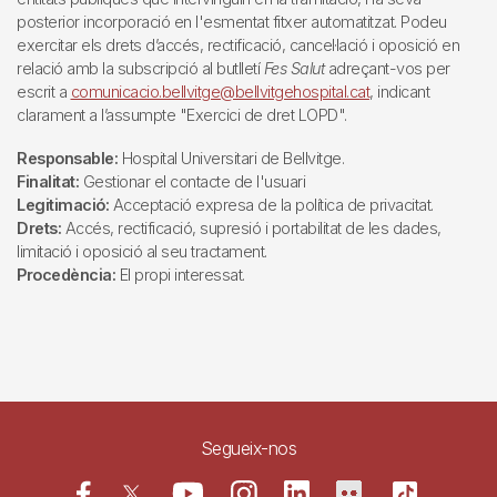
posterior incorporació en l'esmentat fitxer automatitzat. Podeu
exercitar els drets d’accés, rectificació, cancel·lació i oposició en
relació amb la subscripció al butlletí
Fes Salut
adreçant-vos per
escrit a
comunicacio.bellvitge@bellvitgehospital.cat
, indicant
clarament a l’assumpte "Exercici de dret LOPD".
Responsable:
Hospital Universitari de Bellvitge.
Finalitat:
Gestionar el contacte de l'usuari
Legitimació:
Acceptació expresa de la política de privacitat.
Drets:
Accés, rectificació, supresió i portabilitat de les dades,
limitació i oposició al seu tractament.
Procedència:
El propi interessat.
Segueix-nos