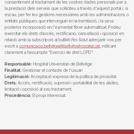
consentiment al tractament de les vostres dades personals per a
la prestació dels serveis que sol·liciteu a través d'aquest portal i, si
escau, per fer les gestions necessàries amb les administracions o
entitats públiques que intervinguin en la tramitació, i la seva
posterior incorporació en l'esmentat fitxer automatitzat. Podeu
exercitar els drets d’accés, rectificació, cancel·lació i oposició en
relació amb la subscripció al butlletí
Fes Salut
adreçant-vos per
escrit a
comunicacio.bellvitge@bellvitgehospital.cat
, indicant
clarament a l’assumpte "Exercici de dret LOPD".
Responsable:
Hospital Universitari de Bellvitge.
Finalitat:
Gestionar el contacte de l'usuari
Legitimació:
Acceptació expresa de la política de privacitat.
Drets:
Accés, rectificació, supresió i portabilitat de les dades,
limitació i oposició al seu tractament.
Procedència:
El propi interessat.