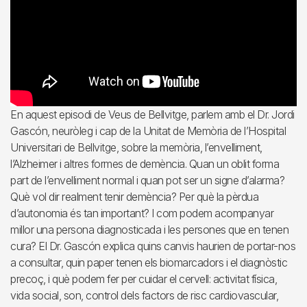
En aquest episodi de Veus de Bellvitge, parlem amb el Dr. Jordi
Gascón, neuròleg i cap de la Unitat de Memòria de l’Hospital
Universitari de Bellvitge, sobre la memòria, l’envelliment,
l’Alzheimer i altres formes de demència. Quan un oblit forma
part de l’envelliment normal i quan pot ser un signe d’alarma?
Què vol dir realment tenir demència? Per què la pèrdua
d’autonomia és tan important? I com podem acompanyar
millor una persona diagnosticada i les persones que en tenen
cura? El Dr. Gascón explica quins canvis haurien de portar-nos
a consultar, quin paper tenen els biomarcadors i el diagnòstic
precoç, i què podem fer per cuidar el cervell: activitat física,
vida social, son, control dels factors de risc cardiovascular,