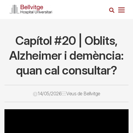
Vés
Cerca
al
Togg
contingut
navig
Capítol #20 | Oblits,
Alzheimer i demència:
quan cal consultar?
14/05/2026
Veus de Bellvitge