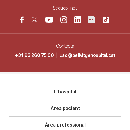
Segueix-nos
Contacta
+34 93 260 75 00
|
uac@bellvitgehospital.cat
Navegació
L'hospital
principal
Àrea pacient
Àrea professional