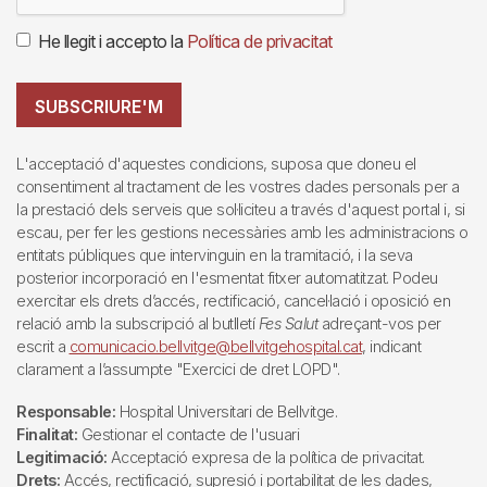
He llegit i accepto la
Política de privacitat
SUBSCRIURE'M
L'acceptació d'aquestes condicions, suposa que doneu el
consentiment al tractament de les vostres dades personals per a
la prestació dels serveis que sol·liciteu a través d'aquest portal i, si
escau, per fer les gestions necessàries amb les administracions o
entitats públiques que intervinguin en la tramitació, i la seva
posterior incorporació en l'esmentat fitxer automatitzat. Podeu
exercitar els drets d’accés, rectificació, cancel·lació i oposició en
relació amb la subscripció al butlletí
Fes Salut
adreçant-vos per
escrit a
comunicacio.bellvitge@bellvitgehospital.cat
, indicant
clarament a l’assumpte "Exercici de dret LOPD".
Responsable:
Hospital Universitari de Bellvitge.
Finalitat:
Gestionar el contacte de l'usuari
Legitimació:
Acceptació expresa de la política de privacitat.
Drets:
Accés, rectificació, supresió i portabilitat de les dades,