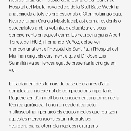
Hospital del Mar, la nova edició de la Skull Base Week ha
anat dirigida a tots els professionals d'Otorrinolaringologia,
Neurocirurgia i Cirurgia Maxilofacial, així com a residents o
especialistes amb la voluntat d’actualitzar els seus
coneixements en aquest camp. Els neurocirurgians Albert
Torres, de l’HUB, i Fernando Muñoz, del servei
mancomunat entre l’Hospital de Sant Pau i l’Hospital del
Mar, han dirigit els curs mentre que el Dr. José Luis
Sanmillán va ser l’encarregat de presentar la cirurgia en
viu.
El tractament dels tumors de base de crani és d'alta
complexitat i no exempt de complicacions importants.
Requereixen d’un molt bon coneixement anatòmic i de la
tècnica quirúrgica. Tenen un evident caràcter
multidisciplinari i per això els equips mèdics que realitzen
aquestes intervencions estan integrats per
neurocirurgians, otorinolaringòlegs i cirurgians