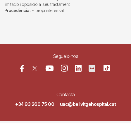
limitació i oposició al seu tractament.
Procedència:
El propi interessat.
Segueix-nos
Contacta
+34 93 260 75 00
|
uac@bellvitgehospital.cat