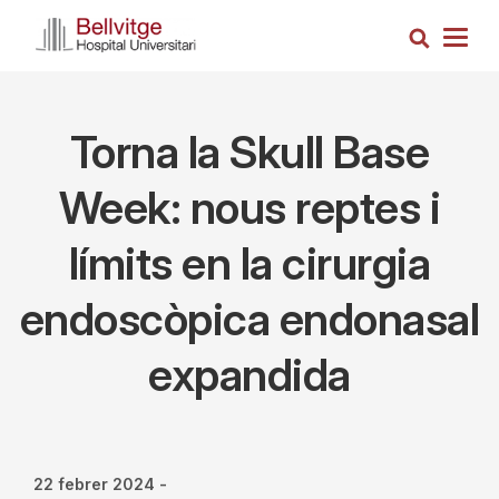
Vés
Cerca
al
Togg
contingut
navig
Torna la Skull Base
Week: nous reptes i
límits en la cirurgia
endoscòpica endonasal
expandida
22 febrer 2024
-