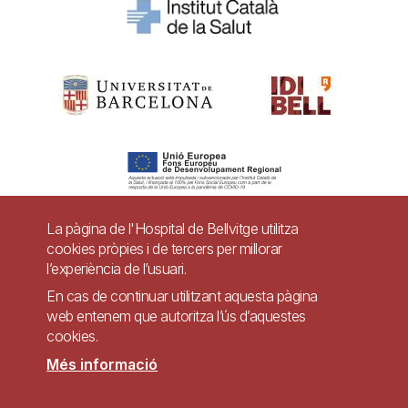
La pàgina de l'Hospital de Bellvitge utilitza
cookies pròpies i de tercers per millorar
Pie
l’experiència de l’usuari.
Contacte
de
En cas de continuar utilitzant aquesta pàgina
Accessibilitat
Avís legal
Ajuda
web entenem que autoritza l’ús d’aquestes
página
cookies.
Política de Privacitat de Sistemes de Vigilància
Mapa web
Més informació
Imagen