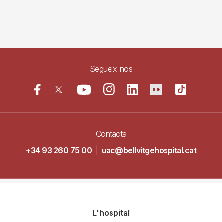
Segueix-nos
Contacta
+34 93 260 75 00
|
uac@bellvitgehospital.cat
Navegació
L'hospital