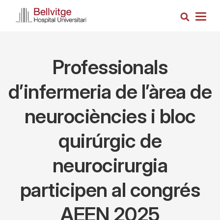
Vés
Cerca
al
Togg
contingut
navig
Professionals
d’infermeria de l’àrea de
neurociències i bloc
quirúrgic de
neurocirurgia
participen al congrés
AEEN 2025