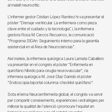
al malalt neurocrític.
L'infermer gestor Cristian López Ramírez hi va presentar el
pòster "Drenaje ventricular. La enfermera como pieza
clave entre el cuidado y la tecnologia”, i, la infermera
gestora Rosa M. Cercos Recuenco, la comunicació
"Programa SIGAn: Seguimiento interno para la garantía
asistencial en el Área de Neurociencias".
Així mateix, la infermera quirúrgica Laura Lamata Caballero
va presentar en el congrés el pòster "Enfermería en
quirófano híbrido para cirugía neurovascular", i la
infermera quirúrgica M. José Díaz Garrido el pòster
"Endoscopia biportal columna: checklist quirófano".
Sota el lema Neuroenfermería global, el congrés va servir
per compartir coneixements, experiències i estratègies per
millorar la qualitat de l'atenció i promoure l'equitat en