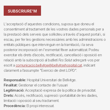
SUBSCRIURE'M
L'acceptació d'aquestes condicions, suposa que doneu el
consentiment al tractament de les vostres dades personals per a
la prestació dels serveis que sol·liciteu a través d'aquest portal i, si
escau, per fer les gestions necessàries amb les administracions o
entitats públiques que intervinguin en la tramitació, i la seva
posterior incorporació en l'esmentat fitxer automatitzat. Podeu
exercitar els drets d’accés, rectificació, cancel·lació i oposició en
relació amb la subscripció al butlletí
Fes Salut
adreçant-vos per
escrit a
comunicacio.bellvitge@bellvitgehospital.cat
, indicant
clarament a l’assumpte "Exercici de dret LOPD".
Responsable:
Hospital Universitari de Bellvitge.
Finalitat:
Gestionar el contacte de l'usuari
Legitimació:
Acceptació expresa de la política de privacitat.
Drets:
Accés, rectificació, supresió i portabilitat de les dades,
limitació i oposició al seu tractament.
Procedència:
El propi interessat.