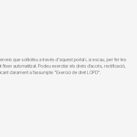
s que sol·liciteu a través d'aquest portal i, si escau, per fer les
fitxer automatitzat. Podeu exercitar els drets d’accés, rectificació,
dicant clarament a l’assumpte "Exercici de dret LOPD".