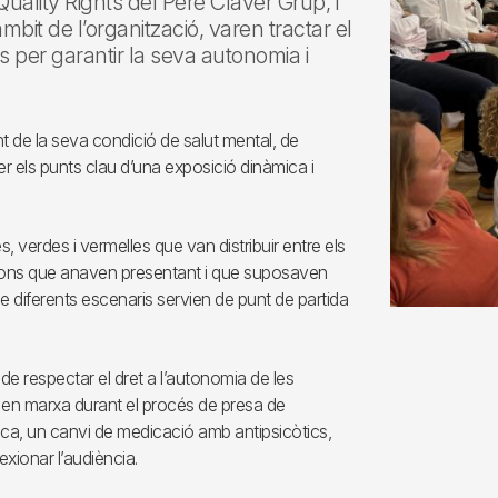
Quality Rights del Pere Claver Grup, i
mbit de l’organització, varen tractar el
 per garantir la seva autonomia i
t de la seva condició de salut mental, de
er els punts clau d’una exposició dinàmica i
, verdes i vermelles que van distribuir entre els
acions que anaven presentant i que suposaven
e diferents escenaris servien de punt de partida
 de respectar el dret a l’autonomia de les
 en marxa durant el procés de presa de
ica, un canvi de medicació amb antipsicòtics,
exionar l’audiència.