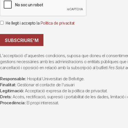
He llegit i accepto la
Política de privacitat
SUBSCRIURE'M
L'acceptació d'aquestes condicions, suposa que doneu el consentiment al 
gestions necessàries amb les administracions o entitats públiques que inte
cancel·lació i oposició en relació amb la subscripció al butlletí
Fes Salut
ad
Responsable:
Hospital Universitari de Bellvitge.
Finalitat:
Gestionar el contacte de l'usuari
Legitimació:
Acceptació expresa de la política de privacitat.
Drets:
Accés, rectificació, supresió i portabilitat de les dades, limitació 
Procedència:
El propi interessat.