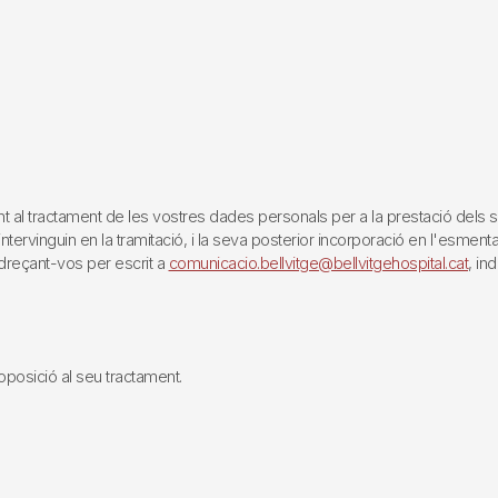
tractament de les vostres dades personals per a la prestació dels servei
rvinguin en la tramitació, i la seva posterior incorporació en l'esmentat 
reçant-vos per escrit a
comunicacio.bellvitge@bellvitgehospital.cat
, in
i oposició al seu tractament.