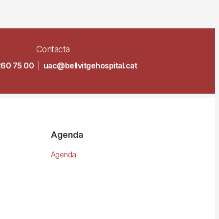
Contacta
260 75 00
|
uac@bellvitgehospital.cat
Agenda
Agenda