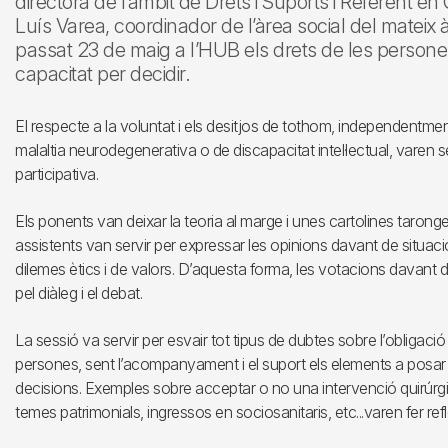
directora de l’àmbit de Drets i Suports i Referent en 
Luís Varea, coordinador de l’àrea social del mateix à
passat 23 de maig a l’HUB els drets de les persones
capacitat per decidir.
El respecte a la voluntat i els desitjos de tothom, independentmen
malaltia neurodegenerativa o de discapacitat intel·lectual, varen s
participativa.
Els ponents van deixar la teoria al marge i unes cartolines taronges
assistents van servir per expressar les opinions davant de situ
dilemes ètics i de valors. D’aquesta forma, les votacions davant d
pel diàleg i el debat.
La sessió va servir per esvair tot tipus de dubtes sobre l’obligació
persones, sent l’acompanyament i el suport els elements a posar
decisions. Exemples sobre acceptar o no una intervenció quirúrg
temes patrimonials, ingressos en sociosanitaris, etc...varen fer refl