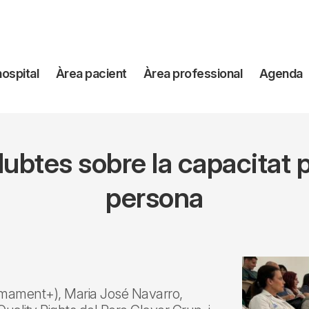
avegación
hospital
Àrea pacient
Àrea professional
Agenda
incipal
dubtes sobre la capacitat p
persona
Sumament+), Maria José Navarro,