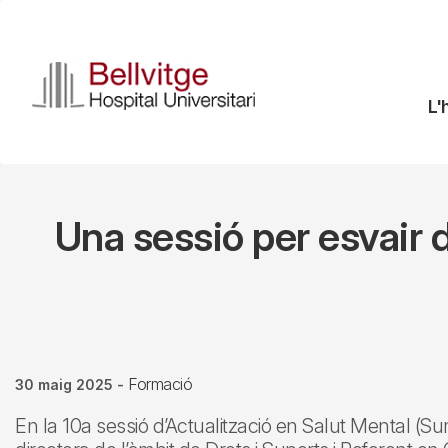
Vés
al
contingut
N
L'
pr
Una sessió per esvair 
Formació
30 maig 2025
-
En la 10a sessió d’Actualització en Salut Mental (