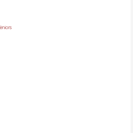
èniors