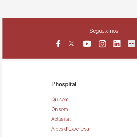
Segueix-nos
Navegació
L'hospital
principal
Qui som
On som
Actualitat
Àrees d'Expertesa