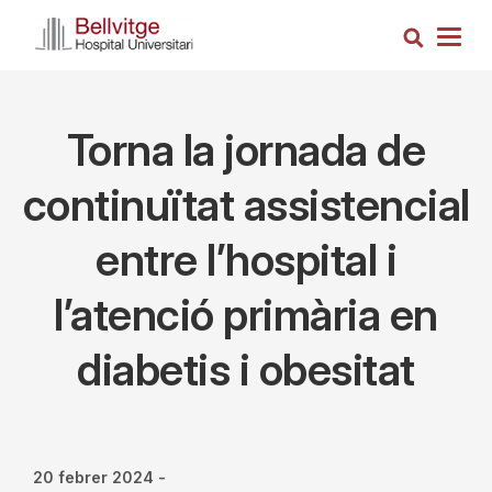
Vés
Cerca
al
Togg
contingut
navig
Torna la jornada de
continuïtat assistencial
entre l’hospital i
l’atenció primària en
diabetis i obesitat
20 febrer 2024
-