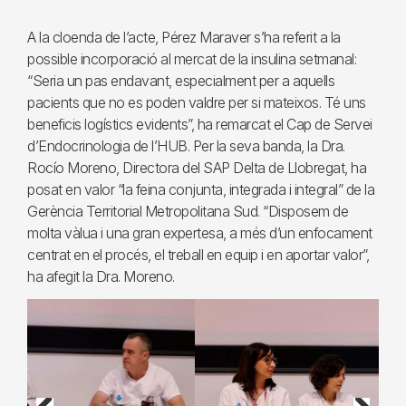
A la cloenda de l’acte, Pérez Maraver s’ha referit a la
possible incorporació al mercat de la insulina setmanal:
“Seria un pas endavant, especialment per a aquells
pacients que no es poden valdre per si mateixos. Té uns
beneficis logístics evidents”, ha remarcat el Cap de Servei
d’Endocrinologia de l’HUB. Per la seva banda, la Dra.
Rocío Moreno, Directora del SAP Delta de Llobregat, ha
posat en valor “la feina conjunta, integrada i integral” de la
Gerència Territorial Metropolitana Sud. “Disposem de
molta vàlua i una gran expertesa, a més d’un enfocament
centrat en el procés, el treball en equip i en aportar valor”,
ha afegit la Dra. Moreno.