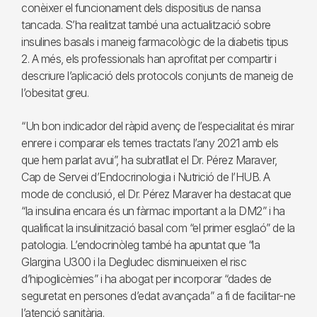
conèixer el funcionament dels dispositius de nansa
tancada. S’ha realitzat també una actualització sobre
insulines basals i maneig farmacològic de la diabetis tipus
2. A més, els professionals han aprofitat per compartir i
descriure l’aplicació dels protocols conjunts de maneig de
l’obesitat greu.
“Un bon indicador del ràpid avenç de l’especialitat és mirar
enrere i comparar els temes tractats l’any 2021 amb els
que hem parlat avui”, ha subratllat el Dr. Pérez Maraver,
Cap de Servei d’Endocrinologia i Nutrició de l’HUB. A
mode de conclusió, el Dr. Pérez Maraver ha destacat que
“la insulina encara és un fàrmac important a la DM2” i ha
qualificat la insulinització basal com “el primer esglaó” de la
patologia. L’endocrinòleg també ha apuntat que “la
Glargina U300 i la Degludec disminueixen el risc
d’hipoglicèmies” i ha abogat per incorporar “dades de
seguretat en persones d’edat avançada” a fi de facilitar-ne
l’atenció sanitària.