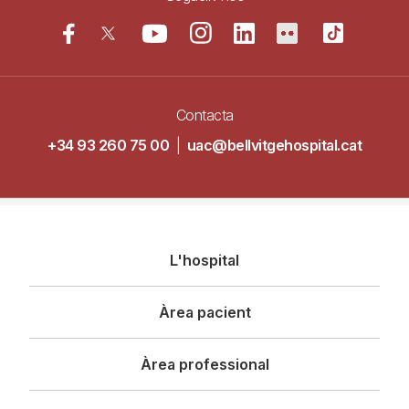
Contacta
+34 93 260 75 00
|
uac@bellvitgehospital.cat
Navegació
L'hospital
principal
Àrea pacient
Àrea professional