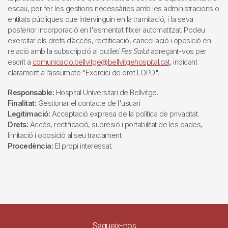
escau, per fer les gestions necessàries amb les administracions o
entitats públiques que intervinguin en la tramitació, i la seva
posterior incorporació en l'esmentat fitxer automatitzat. Podeu
exercitar els drets d’accés, rectificació, cancel·lació i oposició en
relació amb la subscripció al butlletí
Fes Salut
adreçant-vos per
escrit a
comunicacio.bellvitge@bellvitgehospital.cat
, indicant
clarament a l’assumpte "Exercici de dret LOPD".
Responsable:
Hospital Universitari de Bellvitge.
Finalitat:
Gestionar el contacte de l'usuari
Legitimació:
Acceptació expresa de la política de privacitat.
Drets:
Accés, rectificació, supresió i portabilitat de les dades,
limitació i oposició al seu tractament.
Procedència:
El propi interessat.
Segueix-nos