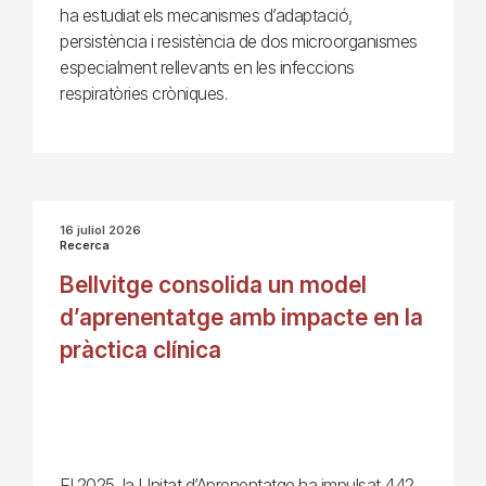
ha estudiat els mecanismes d’adaptació,
persistència i resistència de dos microorganismes
especialment rellevants en les infeccions
respiratòries cròniques.
16 juliol 2026
Recerca
Bellvitge consolida un model
d’aprenentatge amb impacte en la
pràctica clínica
El 2025, la Unitat d’Aprenentatge ha impulsat 442