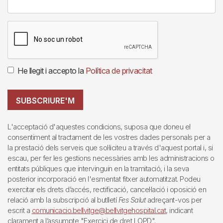
He llegit i accepto la
Política de privacitat
SUBSCRIURE'M
L'acceptació d'aquestes condicions, suposa que doneu el
consentiment al tractament de les vostres dades personals per a
la prestació dels serveis que sol·liciteu a través d'aquest portal i, si
escau, per fer les gestions necessàries amb les administracions o
entitats públiques que intervinguin en la tramitació, i la seva
posterior incorporació en l'esmentat fitxer automatitzat. Podeu
exercitar els drets d’accés, rectificació, cancel·lació i oposició en
relació amb la subscripció al butlletí
Fes Salut
adreçant-vos per
escrit a
comunicacio.bellvitge@bellvitgehospital.cat
, indicant
clarament a l’assumpte "Exercici de dret LOPD".