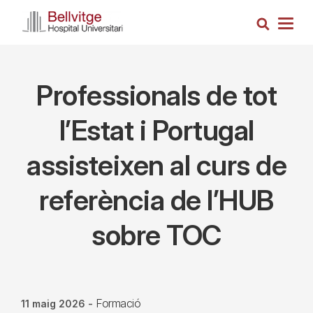
Vés
Cerca
al
Togg
contingut
navig
Professionals de tot
l’Estat i Portugal
assisteixen al curs de
referència de l’HUB
sobre TOC
Formació
11 maig 2026
-