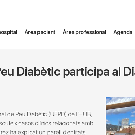
avegación
hospital
Àrea pacient
Àrea professional
Agenda
incipal
eu Diabètic participa al D
onal de Peu Diabètic (UFPD) de l’HUB,
iscuteix casos clínics relacionats amb
rez ha explicat un parell d’entitats