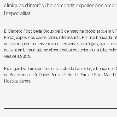
clíniques d’interès i ha compartit experiències amb a
l’especialitat.
El Diabetic Foot Iberia Group del 8 de març ha propiciat que la UF
Pérez, exposi dos casos clínics interessants. Per una banda, la inf
que va requerir la intervenció de tres serveis quirúrgics, que van ass
pacient amb traumatisme al peu i debut posterior d’una tuberculos
vies de solució.
Els organitzadors científics de la trobada han estat, a banda del Dr
de Barcelona, el Dr. Daniel Pérez-Prieto del Parc de Salut Mar de 
Hospital danès.