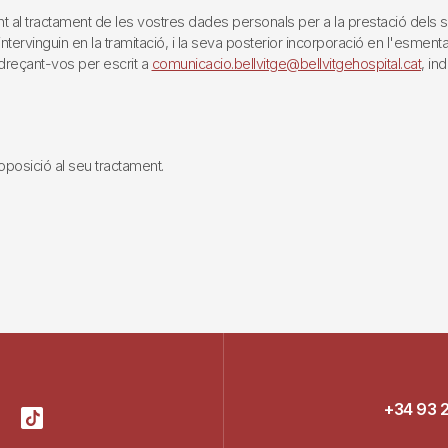
tractament de les vostres dades personals per a la prestació dels servei
rvinguin en la tramitació, i la seva posterior incorporació en l'esmentat 
reçant-vos per escrit a
comunicacio.bellvitge@bellvitgehospital.cat
, in
i oposició al seu tractament.
+34 93 