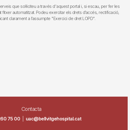
s que sol·liciteu a través d'aquest portal i, si escau, per fer les
fitxer automatitzat. Podeu exercitar els drets d’accés, rectificació,
dicant clarament a l’assumpte "Exercici de dret LOPD".
Contacta
260 75 00
|
uac@bellvitgehospital.cat