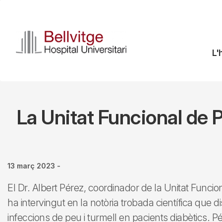
Vés
al
contingut
N
L'
pr
La Unitat Funcional de P
13 març 2023
-
El Dr. Albert Pérez, coordinador de la Unitat Funci
ha intervingut en la notòria trobada científica que d
infeccions de peu i turmell en pacients diabètics. Pé