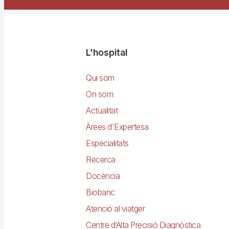
Navegació
L'hospital
principal
Qui som
On som
Actualitat
Àrees d'Expertesa
Especialitats
Recerca
Docència
Biobanc
Atenció al viatger
Centre d’Alta Precisió Diagnòstica