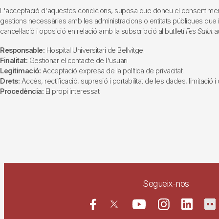
L'acceptació d'aquestes condicions, suposa que doneu el consentiment al 
gestions necessàries amb les administracions o entitats públiques que inte
cancel·lació i oposició en relació amb la subscripció al butlletí
Fes Salut
ad
Responsable:
Hospital Universitari de Bellvitge.
Finalitat:
Gestionar el contacte de l'usuari
Legitimació:
Acceptació expresa de la política de privacitat.
Drets:
Accés, rectificació, supresió i portabilitat de les dades, limitació 
Procedència:
El propi interessat.
Segueix-nos