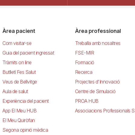
Àrea pacient
Àrea professional
Com visitar-se
Treballa amb nosaltres
Guia del pacient ingressat
FSE-MIR
Tràmits on line
Formació
Butlletí Fes Salut
Recerca
Veus de Bellvitge
Projectes d'Innovació
Aula de salut
Centre de Simulació
Experiència del pacient
PROA HUB
App El Meu HUB
Associacions Professionals S
El Meu Quiròfan
Segona opinió mèdica