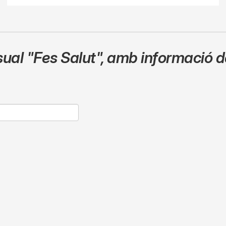
sual
"Fes Salut"
,
amb informació de