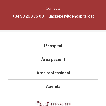
Contacta
+34 93 260 75 00
|
uac@bellvitgehospital.cat
Navegació
L'hospital
principal
Àrea pacient
Àrea professional
Agenda
Imagen