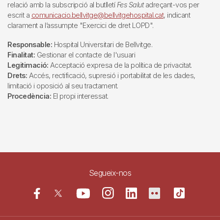
relació amb la subscripció al butlletí
Fes Salut
adreçant-vos per
escrit a
comunicacio.bellvitge@bellvitgehospital.cat
, indicant
clarament a l’assumpte "Exercici de dret LOPD".
Responsable:
Hospital Universitari de Bellvitge.
Finalitat:
Gestionar el contacte de l'usuari
Legitimació:
Acceptació expresa de la política de privacitat.
Drets:
Accés, rectificació, supresió i portabilitat de les dades,
limitació i oposició al seu tractament.
Procedència:
El propi interessat.
Segueix-nos