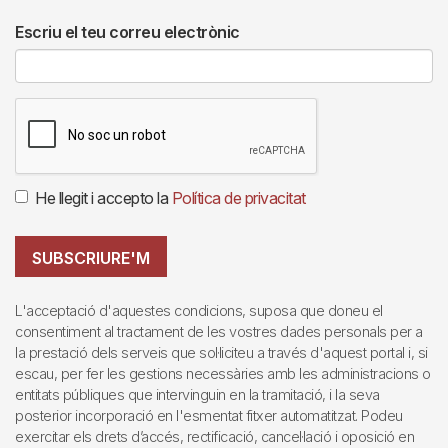
Escriu el teu correu electrònic
He llegit i accepto la
Política de privacitat
SUBSCRIURE'M
L'acceptació d'aquestes condicions, suposa que doneu el
consentiment al tractament de les vostres dades personals per a
la prestació dels serveis que sol·liciteu a través d'aquest portal i, si
escau, per fer les gestions necessàries amb les administracions o
entitats públiques que intervinguin en la tramitació, i la seva
posterior incorporació en l'esmentat fitxer automatitzat. Podeu
exercitar els drets d’accés, rectificació, cancel·lació i oposició en