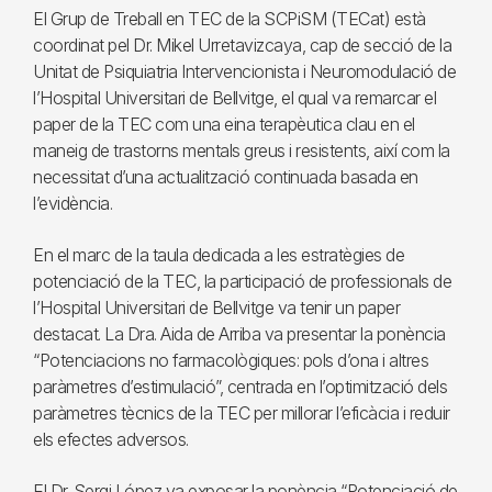
El Grup de Treball en TEC de la SCPiSM (TECat) està
coordinat pel Dr. Mikel Urretavizcaya, cap de secció de la
Unitat de Psiquiatria Intervencionista i Neuromodulació de
l’Hospital Universitari de Bellvitge, el qual va remarcar el
paper de la TEC com una eina terapèutica clau en el
maneig de trastorns mentals greus i resistents, així com la
necessitat d’una actualització continuada basada en
l’evidència.
En el marc de la taula dedicada a les estratègies de
potenciació de la TEC, la participació de professionals de
l’Hospital Universitari de Bellvitge va tenir un paper
destacat. La Dra. Aida de Arriba va presentar la ponència
“Potenciacions no farmacològiques: pols d’ona i altres
paràmetres d’estimulació”, centrada en l’optimització dels
paràmetres tècnics de la TEC per millorar l’eficàcia i reduir
els efectes adversos.
El Dr. Sergi López va exposar la ponència “Potenciació de